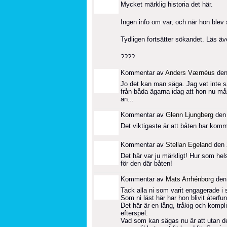
Mycket märklig historia det här.
Ingen info om var, och när hon blev s
Tydligen fortsätter sökandet. Läs ä
????
Kommentar av
Anders Værnéus
den
Jo det kan man säga. Jag vet inte 
från båda ägarna idag att hon nu mår
än...
Kommentar av
Glenn Ljungberg
den 
Det viktigaste är att båten har kommi
Kommentar av
Stellan Egeland
den 
Det här var ju märkligt! Hur som hel
för den där båten!
Kommentar av
Mats Arrhénborg
den 
Tack alla ni som varit engagerade i 
Som ni läst här har hon blivit återf
Det här är en lång, tråkig och komplic
efterspel.
Vad som kan sägas nu är att utan de