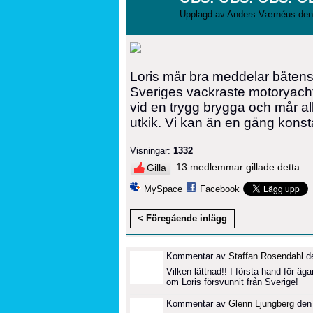
Upplagd av
Anders Værnéus
den
Loris mår bra meddelar båtens 
Sveriges vackraste motoryachte
vid en trygg brygga och mår al
utkik. Vi kan än en gång konsta
Visningar:
1332
13 medlemmar gillade detta
Gilla
MySpace
Facebook
< Föregående inlägg
Kommentar av
Staffan Rosendahl
de
Vilken lättnad!! I första hand för äg
om Loris försvunnit från Sverige!
Kommentar av
Glenn Ljungberg
den 