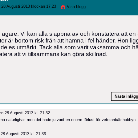
 28 Augusti 2013 klockan 17.23
Visa blogg
ägare. Vi kan alla slappna av och konstatera att en
r är bortom risk från att hamna i fel händer. Hon lig
ldeles utmärkt. Tack alla som varit vaksamma och hål
tera att vi tillsammans kan göra skillnad.
Nästa inläg
n 28 Augusti 2013 kl. 21.32
arna naturligtvis men det hade ju varit en enorm förlust för veteranbåtshobbyn
28 Augusti 2013 kl. 21.36