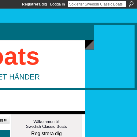
Registrera dig
Logga in
oats
DET HÄNDER
g till
Välkommen till
Swedish Classic Boats
Registrera dig