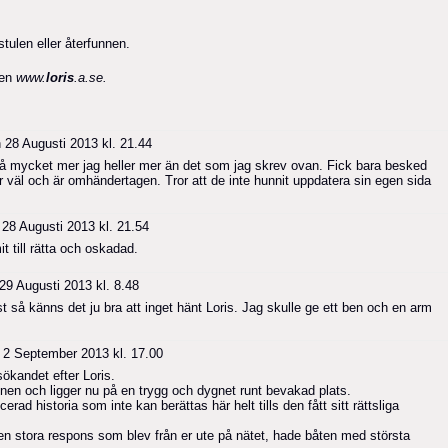
tulen eller återfunnen.
ven
www.
loris
.a.se.
 28 Augusti 2013 kl. 21.44
så mycket mer jag heller mer än det som jag skrev ovan. Fick bara besked
 väl och är omhändertagen. Tror att de inte hunnit uppdatera sin egen sida
28 Augusti 2013 kl. 21.54
t till rätta och oskadad.
29 Augusti 2013 kl. 8.48
st så känns det ju bra att inget hänt Loris. Jag skulle ge ett ben och en arm
2 September 2013 kl. 17.00
sökandet efter Loris.
unnen och ligger nu på en trygg och dygnet runt bevakad plats.
erad historia som inte kan berättas här helt tills den fått sitt rättsliga
n stora respons som blev från er ute på nätet, hade båten med största