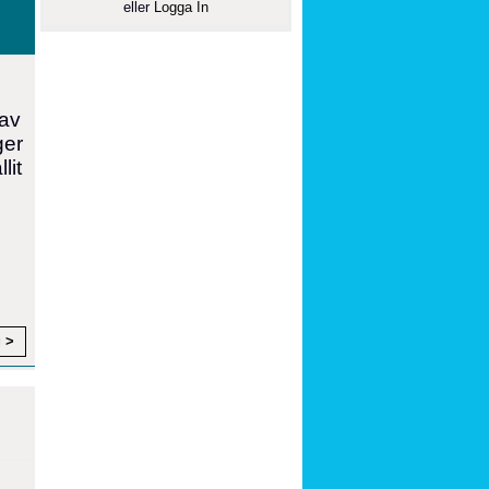
eller
Logga In
 av
ger
lit
g >