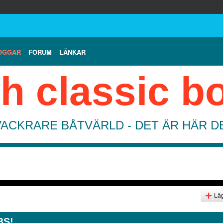
OGGAR
FORUM
LÄNKAR
h classic b
VACKRARE BÅTVÄRLD - DET ÄR HÄR 
Läg
BS!