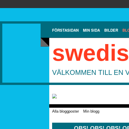
FÖRSTASIDAN
MIN SIDA
BILDER
BL
swedis
VÄLKOMMEN TILL EN 
Alla bloggposter
Min blogg
OBS! OBS! OBS! O