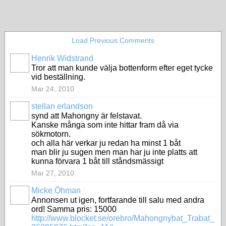
Load Previous Comments
Henrik Widstrand
Tror att man kunde välja bottenform efter eget tycke
vid beställning.
Mar 24, 2010
stellan erlandson
synd att Mahongny är felstavat.
Kanske många som inte hittar fram då via
sökmotorn.
och alla här verkar ju redan ha minst 1 båt
man blir ju sugen men man har ju inte platts att
kunna förvara 1 båt till ståndsmässigt
Mar 27, 2010
Micke Öhman
Annonsen ut igen, fortfarande till salu med andra
ord! Samma pris: 15000
http://www.blocket.se/orebro/Mahongnybat_Trabat_