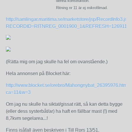
denna konstruktion.
Ritning nr 11 är ej mikrofilmad.
http://samlingar.maritima.se/marketstore/jsp/RecordInfo3.jsp
RECORDID=RITNREG_0001900_1&REFRESH=126911
(Rätta mig om jag skulle ha fel om ovanstående.)
Hela annonsen på Blocket här:
http://www.blocket.se/orebro/Mahongnybat_26395976.htm?
ca=11&w=3
Om jag nu skulle ha siktat/gissat rätt, så kan detta bygge
(eller dess systerbåt/ar) ha haft en fällbar mast (!) med
8,7kvm segelarea...!
Finns isåfall även beskriven i Till Rors 13/51.