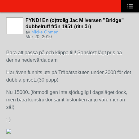
FYND! En (o)trolig Jac M Iversen "Bridge"
dubbelruff från 1951 (ritn.år)
av
Micke Öhman
Mar 20, 2010
Bara att passa på och klippa till! Sanslöst lågt pris på
denna hedervärda dam!
Har även funnits ute på Träbåtsakuten under 2008 för det
dubbla priset..(30 papp)
Nu 15000..(förmodligen inte sjöduglig i dagsläget dock,
men bara konstruktör samt historiken är ju värd mer än
så!)
;-)