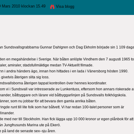
 Mars 2010 klockan 15.49
Visa blogg
nan Sundsvallsgrabbarna Gunnar Dahlgren och Dag Ekholm började sin 1 109 dag
iden en megahändelse i Sverige. När båten anlöpte Vindhem den 7 augusti 1965 t
er, amiraler, stadsfullmäktige medan TV-Aktuellt filmade.
ann i andra händers ägo, innan hon hittades i en lada i Vänersborg hösten 1990.
vetvis återigen slita sig loss.
dsvallsborna återigen tappat kontrollen över hennes koordinater.
m vi i Sundsvall var intresserade av Lunkentuss, eftersom hon annars riskerade at
ander, båtbyggare och lärare vid båtbyggarlinjen på Sundsvalls folkhögskola.
vänner, som nu jobbar för att bevara den gamla anrika båten.
gde runt till lite folk som har båtvett. Vi har redan 100-talet personer som är
Rinander.
med ner till Stockholm. Han fick lägga upp 10 000 kronor ur egen plånbok för att
n Jungfrusunds Marina ute på Ekerö.
e på land de senaste sex–sju åren.