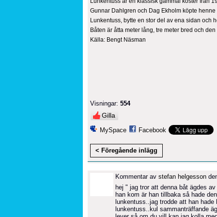
Lunkentuss är en klassisk gammal koster från 1
Gunnar Dahlgren och Dag Ekholm köpte henne fr
Lunkentuss, bytte en stor del av ena sidan och 
Båten är åtta meter lång, tre meter bred och de
Källa: Bengt Näsman
Visningar:
554
Gilla
MySpace
Facebook
< Föregående inlägg
Kommentar av
stefan helgesson
den
hej " jag tror att denna båt ägdes av
han kom är han tillbaka så hade den 
lunkentuss..jag trodde att han hade h
lunkentuss..kul sammanträffande äg
lever så om du vill kan jag kolla m