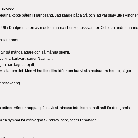
l skorv?
bbarna köpte båten i Härnösand. Jag kände båda två och jag var själv ute i Vindhe
ru Ulla Dahlgren är en av medlemmarna i Lunkentuss vänner. Och den andre manne
an Rinander.
ntyr, så många ägare och så många sjömil.
iktig knarkarkvart, säger Näsman.
en har flagnat rejält,
t visslar om det. Men vi har lite olika idéer om hur vi ska restaurera henne, säger
ör renovering.
en båtens vänner hoppas på ett visst intresse från kommunalt håll för den gamla
m en symbol för oförvägna Sundsvallsbor, säger Rinander.