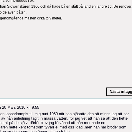
942 som byggdes i ek.
ån Sjövärnskåren 1960 och då hade båten stått på land en längre tid. De renove
höjde även båten.
n genomgående masten cirka tolv meter.
Nästa inläg
 20 Mars 2010 kl. 9.55
 en jobbarkompis till mig runt 1980 når han sjösatte den så minns jag att när
av nån anledning tagit in massa vatten..för jag vet att han sa att den hette
ittat på de själv..därför blev jag förvånad att nån mer hade en
aren hette kent tornström tyvärr ej med oss idag..men han har bröder som
ed en av dom som jag känner...mvh stefan