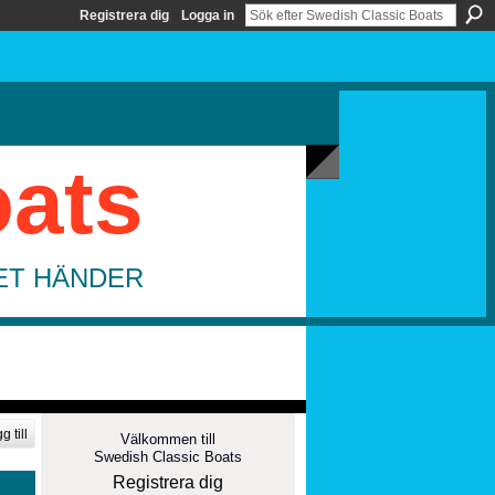
Registrera dig
Logga in
oats
DET HÄNDER
g till
Välkommen till
Swedish Classic Boats
Registrera dig