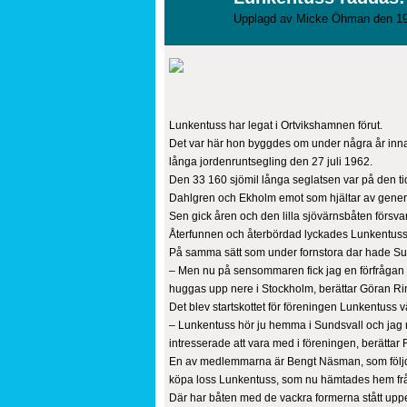
Upplagd av
Micke Öhman
den 19
Lunkentuss har legat i Ortvikshamnen förut.
Det var här hon byggdes om under några år in
långa jordenruntsegling den 27 juli 1962.
Den 33 160 sjömil långa seglatsen var på den t
Dahlgren och Ekholm emot som hjältar av general
Sen gick åren och den lilla sjövärnsbåten försv
Återfunnen och återbördad lyckades Lunkentuss gi
På samma sätt som under fornstora dar hade Sun
– Men nu på sensommaren fick jag en förfrågan o
huggas upp nere i Stockholm, berättar Göran Rin
Det blev startskottet för föreningen Lunkentuss 
– Lunkentuss hör ju hemma i Sundsvall och jag rin
intresserade att vara med i föreningen, berättar 
En av medlemmarna är Bengt Näsman, som följde 
köpa loss Lunkentuss, som nu hämtades hem frå
Där har båten med de vackra formerna stått upp