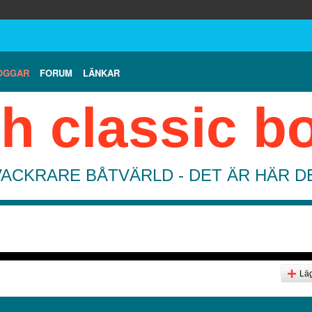
OGGAR
FORUM
LÄNKAR
h classic b
VACKRARE BÅTVÄRLD - DET ÄR HÄR 
Läg