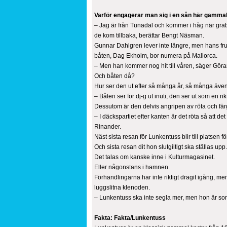
Varför engagerar man sig i en sån här gamma
– Jag är från Tunadal och kommer i håg när gra
de kom tillbaka, berättar Bengt Näsman.
Gunnar Dahlgren lever inte längre, men hans f
båten, Dag Ekholm, bor numera på Mallorca.
– Men han kommer nog hit till våren, säger Gör
Och båten då?
Hur ser den ut efter så många år, så många äve
– Båten ser för dj-g ut inuti, den ser ut som en r
Dessutom är den delvis angripen av röta och färg
– I däckspartiet efter kanten är det röta så att de
Rinander.
Näst sista resan för Lunkentuss blir till platsen f
Och sista resan dit hon slutgiltigt ska ställas upp.
Det talas om kanske inne i Kulturmagasinet.
Eller någonstans i hamnen.
Förhandlingarna har inte riktigt dragit igång, m
luggslitna klenoden.
– Lunkentuss ska inte segla mer, men hon är so
Fakta: Fakta/Lunkentuss