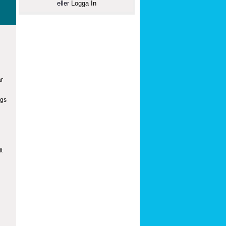
eller
Logga In
ar
ogs
t