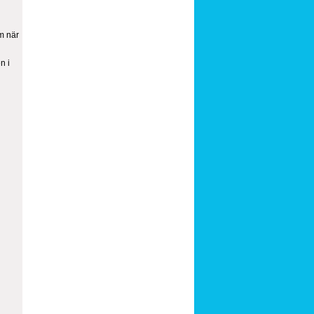
m när
n i