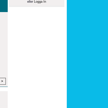
eller
Logga In
g >