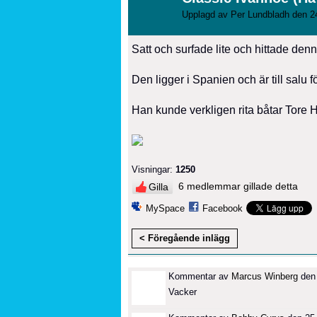
Upplagd av
Per Lundbladh
den 24
Satt och surfade lite och hittade denn
Den ligger i Spanien och är till salu 
Han kunde verkligen rita båtar Tore H
Visningar:
1250
6 medlemmar gillade detta
Gilla
MySpace
Facebook
< Föregående inlägg
Kommentar av
Marcus Winberg
den 
Vacker