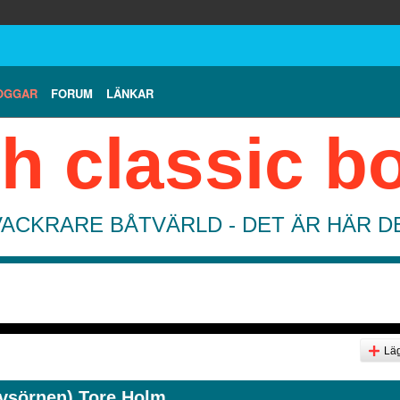
OGGAR
FORUM
LÄNKAR
h classic b
VACKRARE BÅTVÄRLD - DET ÄR HÄR 
Läg
avsörnen) Tore Holm