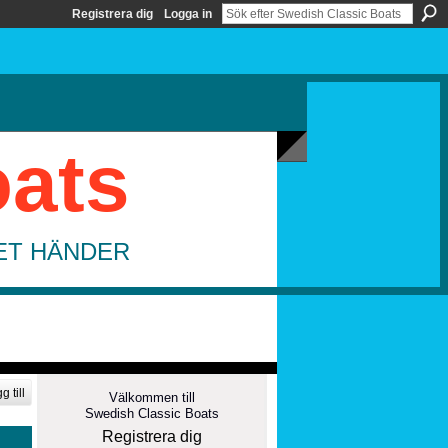
Registrera dig
Logga in
oats
DET HÄNDER
g till
Välkommen till
Swedish Classic Boats
Registrera dig