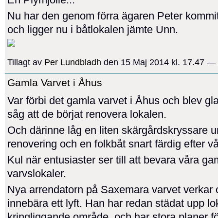
Nu har den genom förra ägaren Peter kommit t
och ligger nu i båtlokalen jämte Unn.
Tillagt av
Per Lundbladh
den 15 Maj 2014 kl. 17.47 —
Gamla Varvet i Åhus
Var förbi det gamla varvet i Åhus och blev gl
såg att de börjat renovera lokalen.
Och därinne låg en liten skärgårdskryssare 
renovering och en folkbåt snart färdig efter v
Kul när entusiaster ser till att bevara våra ga
varvslokaler.
Nya arrendatorn på Saxemara varvet verkar
innebära ett lyft. Han har redan städat upp lo
kringliggande område, och har stora planer fö