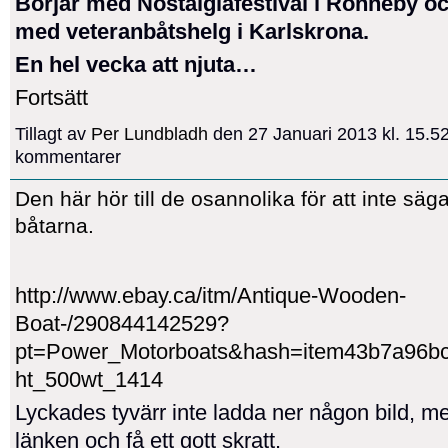
Börjar med Nostalgiafestival i Ronneby o
med veteranbåtshelg i Karlskrona.
En hel vecka att njuta…
Fortsätt
Tillagt av
Per Lundbladh
den 27 Januari 2013 kl. 15.5
kommentarer
Den här hör till de osannolika för att inte säga
båtarna.
http://www.ebay.ca/itm/Antique-Wooden-
Boat-/290844142529?
pt=Power_Motorboats&hash=item43b7a96b
ht_500wt_1414
Lyckades tyvärr inte ladda ner någon bild, me
länken och få ett gott skratt.