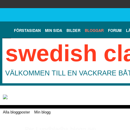
FÖRSTASIDAN
MIN SIDA
BILDER
BLOGGAR
FORUM
L
swedish cl
VÄLKOMMEN TILL EN VACKRARE BÅT
Alla bloggposter
Min blogg
Per Lundbladhs blogg
(56)