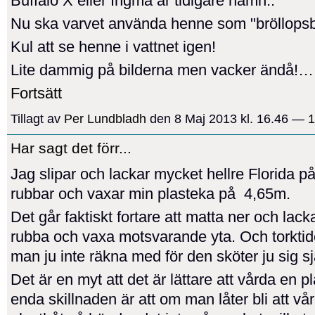
Buffalo X eller Ingma är tidigare namn..
Nu ska varvet använda henne som "bröllopsb
Kul att se henne i vattnet igen!
Lite dammig på bilderna men vacker ändå!…
Fortsätt
Tillagt av
Per Lundbladh
den 8 Maj 2013 kl. 16.46 —
1
Har sagt det förr...
Jag slipar och lackar mycket hellre Florida 
rubbar och vaxar min plasteka på 4,65m.
Det går faktiskt fortare att matta ner och lack
rubba och vaxa motsvarande yta. Och torkti
man ju inte räkna med för den sköter ju sig sj
Det är en myt att det är lättare att vårda en p
enda skillnaden är att om man låter bli att vå