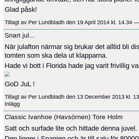
Glad påsk!
Tillagt av
Per Lundbladh
den 19 April 2014 kl. 14.34 
Snart jul...
När julafton närmar sig brukar det alltid bli 
tomten som ska dela ut klapparna.
Hade vi bott i Florida hade jag varit frivillig var
GoD JuL !
Tillagt av
Per Lundbladh
den 13 December 2013 kl. 1
Inlägg
Classic Ivanhoe (Havsörnen) Tore Holm
Satt och surfade lite och hittade denna juvel.
Den ligger i Spanien och är till salu för 8000