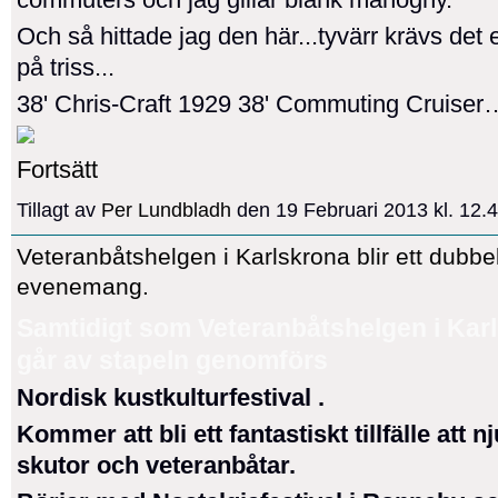
Och så hittade jag den här...tyvärr krävs det 
på triss...
38' Chris-Craft 1929 38' Commuting Cruiser
Fortsätt
Tillagt av
Per Lundbladh
den 19 Februari 2013 kl. 12
Veteranbåtshelgen i Karlskrona blir ett dubbel
evenemang.
Samtidigt som Veteranbåtshelgen i Kar
går av stapeln genomförs
Nordisk kustkulturfestival .
Kommer att bli ett fantastiskt tillfälle att n
skutor och veteranbåtar.