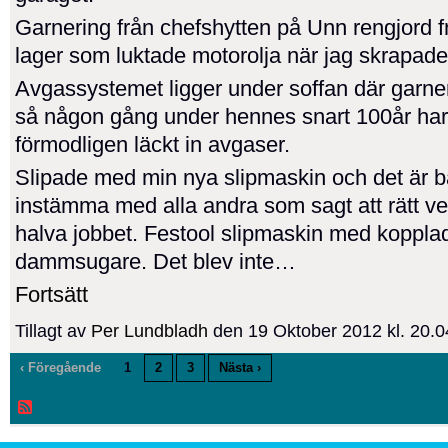
Garnering från chefshytten på Unn rengjord f
lager som luktade motorolja när jag skrapade.
Avgassystemet ligger under soffan där garne
så någon gång under hennes snart 100år har
förmodligen läckt in avgaser.
Slipade med min nya slipmaskin och det är ba
instämma med alla andra som sagt att rätt ve
halva jobbet. Festool slipmaskin med koppla
dammsugare. Det blev inte…
Fortsätt
Tillagt av
Per Lundbladh
den 19 Oktober 2012 kl. 20.
‹ Föregående
1
2
3
Nästa ›