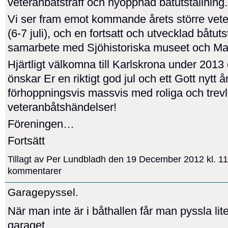
veteranbåtsträff och nyöppnad båtutställning.
Vi ser fram emot kommande årets större vet
(6-7 juli), och en fortsatt och utvecklad båtutst
samarbete med Sjöhistoriska museet och M
Hjärtligt välkomna till Karlskrona under 2013 
önskar Er en riktigt god jul och ett Gott nytt 
förhoppningsvis massvis med roliga och trevl
veteranbåtshändelser!
Föreningen…
Fortsätt
Tillagt av
Per Lundbladh
den 19 December 2012 kl. 11
kommentarer
Garagepyssel.
När man inte är i båthallen får man pyssla li
garaget.