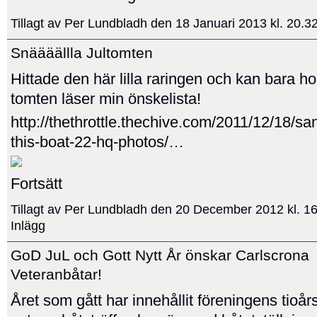
Tillagt av
Per Lundbladh
den 18 Januari 2013 kl. 20.
Snäääällla Jultomten
Hittade den här lilla raringen och kan bara h
tomten läser min önskelista!
http://thethrottle.thechive.com/2011/12/18/sa
this-boat-22-hq-photos/…
Fortsätt
Tillagt av
Per Lundbladh
den 20 December 2012 kl. 1
Inlägg
GoD JuL och Gott Nytt År önskar Carlscrona
Veteranbåtar!
Året som gått har innehållit föreningens tioår