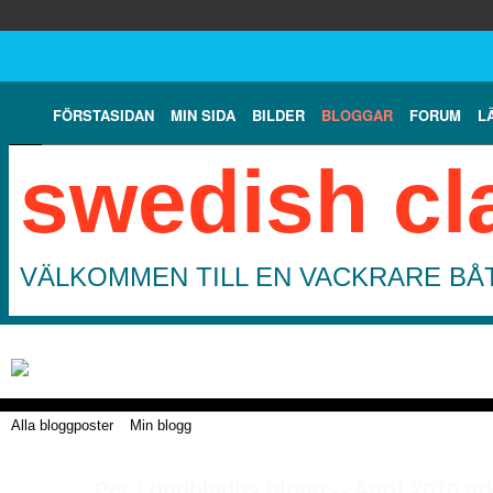
FÖRSTASIDAN
MIN SIDA
BILDER
BLOGGAR
FORUM
L
swedish cl
VÄLKOMMEN TILL EN VACKRARE BÅT
Alla bloggposter
Min blogg
Per Lundbladhs blogg -- April 2010 ar