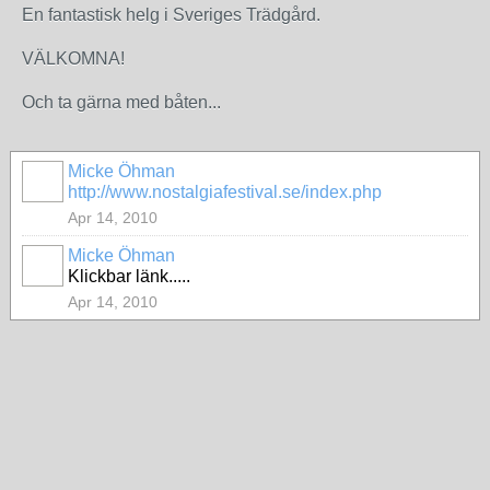
En fantastisk helg i Sveriges Trädgård.
VÄLKOMNA!
Och ta gärna med båten...
Micke Öhman
http://www.nostalgiafestival.se/index.php
Apr 14, 2010
Micke Öhman
Klickbar länk.....
Apr 14, 2010