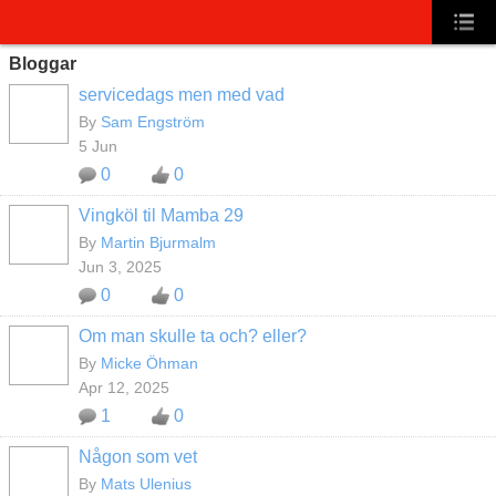
Bloggar
servicedags men med vad
By
Sam Engström
5 Jun
0
0
Vingköl til Mamba 29
By
Martin Bjurmalm
Jun 3, 2025
0
0
Om man skulle ta och? eller?
By
Micke Öhman
Apr 12, 2025
1
0
Någon som vet
By
Mats Ulenius