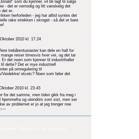
onald" som du kjenner, vil bli lagt til salgs
eie - det er vemodig og litt vanskelig det
 det er..
ikken herforleden - jeg har alltid syntes det
lle rake strekken i skroget - så det er bare
me!
Oktober 2010 kl. 17.24
ere trebåtentusiaster kan dele en hall for
 mange reiser timesvis hver vei, og det tar
 Er det noen som kjenner til industrihaller
il dette? Det er mye industriell
ter på omregulering til
Veidekke/ etcetc? Noen som føler det
Oktober 2010 kl. 23.43
er for det samme, men tiden gikk fra meg i
mil hjemmefra og utendörs som sist, men ser
 Noe av problemet er jo at jeg trenger noe
----
båter i Norge för att lägga till