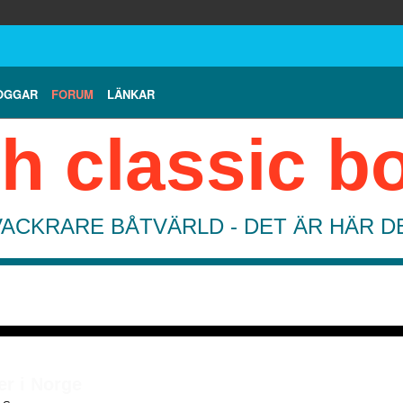
OGGAR
FORUM
LÄNKAR
h classic b
VACKRARE BÅTVÄRLD - DET ÄR HÄR 
er i Norge