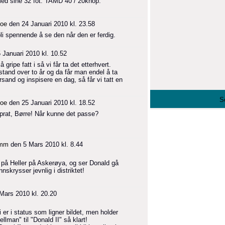
med sine 32 fot. TAMD 40 / 20knop.
oe
den 24 Januari 2010 kl. 23.58
li spennende å se den når den er ferdig.
 Januari 2010 kl. 10.52
ripe fatt i så vi får ta det etterhvert.
lstand over to år og da får man endel å ta
sand og inspisere en dag, så får vi tatt en
S
oe
den 25 Januari 2010 kl. 18.52
prat, Børre! Når kunne det passe?
imm
den 5 Mars 2010 kl. 8.44
r på Heller på Askerøya, og ser Donald gå
nskrysser jevnlig i distriktet!
Mars 2010 kl. 20.20
er i status som ligner bildet, men holder
ellman" til "Donald II" så klart!