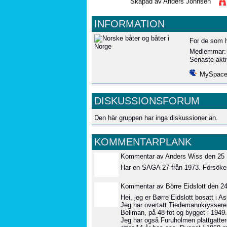
Skapad av
Anders Johnsen
INFORMATION
For de som h
Medlemmar
Senaste akti
MySpac
DISKUSSIONSFORUM
Den här gruppen har inga diskussioner än.
KOMMENTARPLANK
Kommentar av
Anders Wiss
den 25 
Har en SAGA 27 från 1973. Försöker 
Kommentar av
Börre Eidslott
den 24
Hei, jeg er Børre Eidslott bosatt i A
Jeg har overtatt Tiedemannkrysseren 
Bellman, på 48 fot og bygget i 1949.
Jeg har også Furuholmen plattgattere