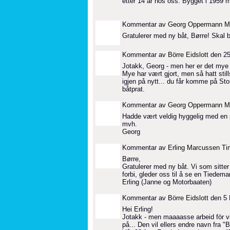
etter 14 år hos oss. Bygget i 1959 
Kommentar av
Georg Oppermann M
Gratulerer med ny båt, Børre! Skal b
Kommentar av
Börre Eidslott
den 25
Jotakk, Georg - men her er det mye å g
Mye har vært gjort, men så hatt stil
igjen på nytt... du får komme på Stor
båtprat.
Kommentar av
Georg Oppermann M
Hadde vært veldig hyggelig med en 
mvh.
Georg
Kommentar av
Erling Marcussen T
Børre,
Gratulerer med ny båt. Vi som sitte
forbi, gleder oss til å se en Tiedeman
Erling (Janne og Motorbaaten)
Kommentar av
Börre Eidslott
den 5 
Hei Erling!
Jotakk - men maaaasse arbeid för vi 
på... Den vil ellers endre navn fra "B