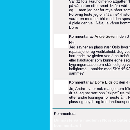
Vår 32 fots Furuholmen-plattgatter "D
på vårparten etter snart 15 år i vårt 
og.... men jeg har for mye båter som
Forøvrig leste jeg om "Janne" -histor
var/er en morsom båt med den spesie
å pleie den vel. Nåja, la våren kom
Börre
Kommentar av
André Severin
den 3 
Hei,
Jeg savner en plass nær Oslo hvor fl
reparasjoner og vedlikehold. Jeg vet
bort endel av gleden ved å ha trebåt.
eller kaldtlager som kunne egne seg t
bygningsmasse som står ledig og ven
boligformål...snakke med SKANSKA/
samme?
Kommentar av
Börre Eidslott
den 4 
Jo, Andre - vi er nok mange som föl
år så jeg har satt opp "skipet" tre 
etter andre lösninger for neste år...
plass og höyd - og kort landtransport
Kommentera
Du måste vara medlem i Norske båter og 
kommentarer!