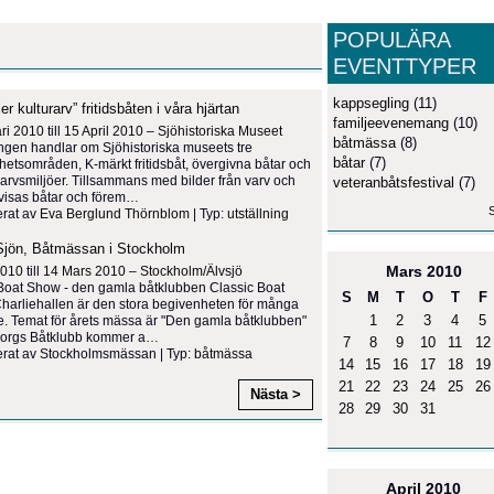
POPULÄRA
EVENTTYPER
kappsegling
(11)
ler kulturarv” fritidsbåten i våra hjärtan
familjeevenemang
(10)
ri 2010
till
15 April 2010
–
Sjöhistoriska Museet
båtmässa
(8)
ingen handlar om Sjöhistoriska museets tre
båtar
(7)
etsområden, K-märkt fritidsbåt, övergivna båtar och
arvsmiljöer. Tillsammans med bilder från varv och
veteranbåtsfestival
(7)
visas båtar och förem
…
S
erat av
Eva Berglund Thörnblom
| Typ:
utställning
r Sjön, Båtmässan i Stockholm
Mars
2010
2010
till
14 Mars 2010
–
Stockholm/Älvsjö
Boat Show - den gamla båtklubben Classic Boat
S
M
T
O
T
F
harliehallen är den stora begivenheten för många
1
2
3
4
5
. Temat för årets mässa är "Den gamla båtklubben"
orgs Båtklubb kommer a
…
7
8
9
10
11
12
rat av Stockholmsmässan | Typ:
båtmässa
14
15
16
17
18
19
21
22
23
24
25
26
Nästa >
28
29
30
31
April
2010