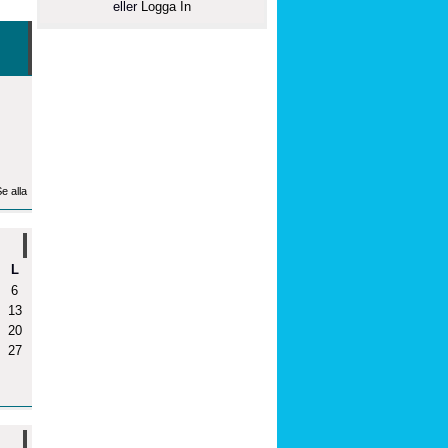
eller
Logga In
e alla
L
6
13
20
27