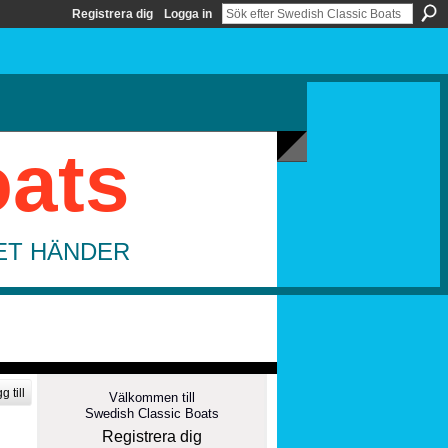
Registrera dig
Logga in
oats
DET HÄNDER
g till
Välkommen till
Swedish Classic Boats
Registrera dig