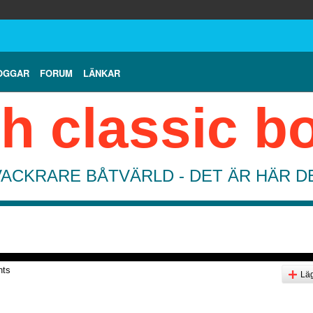
OGGAR
FORUM
LÄNKAR
h classic b
VACKRARE BÅTVÄRLD - DET ÄR HÄR 
nts
Läg