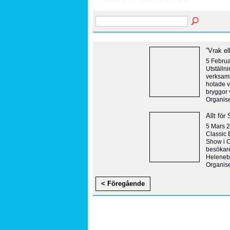
”Vrak el
5 Februa
Utställn
verksamh
hotade v
bryggor 
Organis
Allt fö
5 Mars 
Classic 
Show i C
besökare
Heleneb
Organise
< Föregående