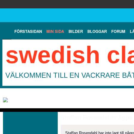
FÖRSTASIDAN
MIN SIDA
BILDER
BLOGGAR
FORUM
L
swedish cl
VÄLKOMMEN TILL EN VACKRARE BÅT
Staffan Rosendahls Apps
Staffan Rosendahl har inte lagt till någ