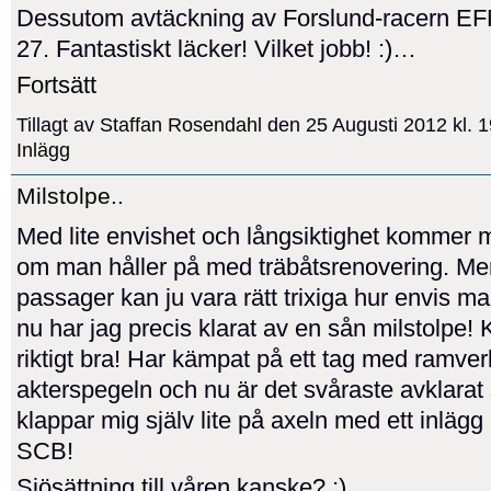
Dessutom avtäckning av Forslund-racern EF
27. Fantastiskt läcker! Vilket jobb! :)…
Fortsätt
Tillagt av
Staffan Rosendahl
den 25 Augusti 2012 kl.
Inlägg
Milstolpe..
Med lite envishet och långsiktighet kommer 
om man håller på med träbåtsrenovering. Me
passager kan ju vara rätt trixiga hur envis m
nu har jag precis klarat av en sån milstolpe! K
riktigt bra! Har kämpat på ett tag med ramve
akterspegeln och nu är det svåraste avklarat 
klappar mig själv lite på axeln med ett inlägg
SCB!
Sjösättning till våren kanske? ;)…