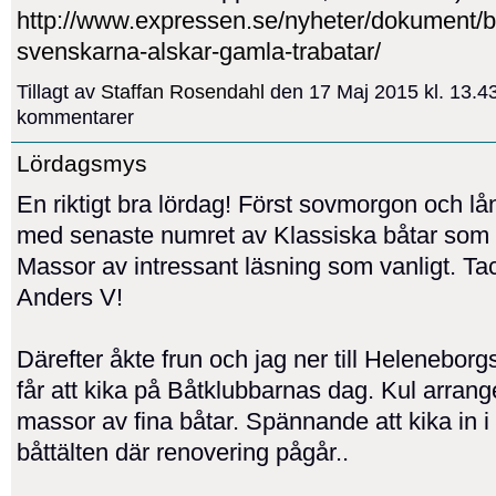
http://www.expressen.se/nyheter/dokument/b
svenskarna-alskar-gamla-trabatar/
Tillagt av
Staffan Rosendahl
den 17 Maj 2015 kl. 13.4
kommentarer
Lördagsmys
En riktigt bra lördag! Först sovmorgon och lå
med senaste numret av Klassiska båtar som 
Massor av intressant läsning som vanligt. Tac
Anders V!
Därefter åkte frun och jag ner till Heleneborg
får att kika på Båtklubbarnas dag. Kul arra
massor av fina båtar. Spännande att kika in i
båttälten där renovering pågår..