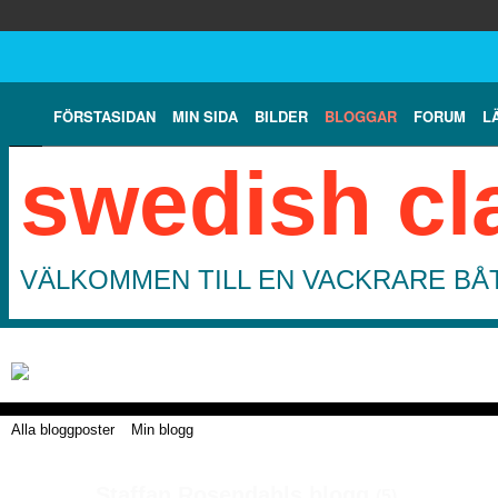
FÖRSTASIDAN
MIN SIDA
BILDER
BLOGGAR
FORUM
L
swedish cl
VÄLKOMMEN TILL EN VACKRARE BÅT
Alla bloggposter
Min blogg
Staffan Rosendahls blogg
(5)