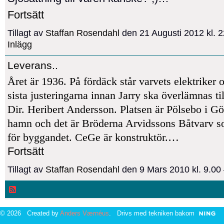
Fortsätt
Tillagt av
Staffan Rosendahl
den 21 Augusti 2012 kl.
Inlägg
Leverans..
Året är 1936. På fördäck står varvets elektriker 
sista justeringarna innan Jarry ska överlämnas til
Dir. Heribert Andersson. Platsen är Pölsebo i G
hamn och det är Bröderna Arvidssons Båtvarv so
för byggandet. CeGe är konstruktör.…
Fortsätt
Tillagt av
Staffan Rosendahl
den 9 Mars 2010 kl. 9.0
© 2026 Created by
Anders Værnéus
. Drivs med tekniken bakom