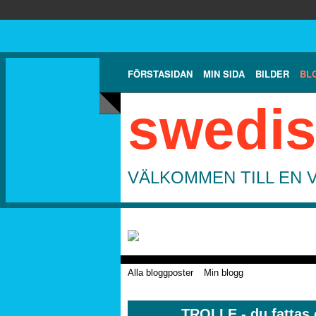
FÖRSTASIDAN
MIN SIDA
BILDER
BL
swedis
VÄLKOMMEN TILL EN 
Alla bloggposter
Min blogg
TROLLE - du fattas os