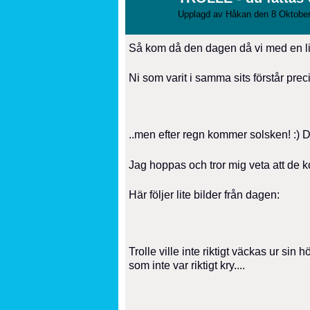
Upplagd av
Håkan
den 8 Oktober
Så kom då den dagen då vi med en liten
Ni som varit i samma sits förstår preci
..men efter regn kommer solsken! :) D
Jag hoppas och tror mig veta att de k
Här följer lite bilder från dagen:
Trolle ville inte riktigt väckas ur sin
som inte var riktigt kry....