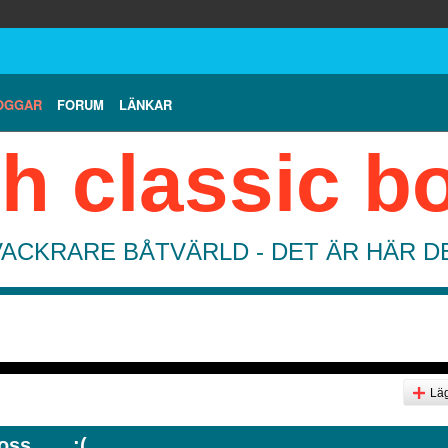
OGGAR
FORUM
LÄNKAR
h classic b
VACKRARE BÅTVÄRLD - DET ÄR HÄR 
Läg
s...... :(