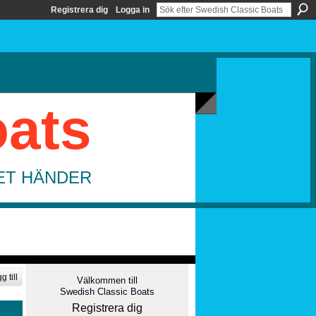
Registrera dig
Logga in
oats
DET HÄNDER
g till
Välkommen till
Swedish Classic Boats
Registrera dig