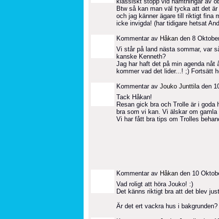
klassiskt stopp vid hämtningar av ob
Btw så kan man väl tycka att det är 
och jag känner ägare till riktigt fi
icke invigda! (har tidigare hetsat And
Kommentar av
Håkan
den 8 Oktober
Vi står på land nästa sommar, var s
kanske Kenneth?
Jag har haft det på min agenda nåt 
kommer vad det lider...! ;) Fortsätt 
Kommentar av
Jouko Junttila
den 10
Tack Håkan!
Resan gick bra och Trolle är i goda 
bra som vi kan. Vi älskar om gamla o
Vi har fått bra tips om Trolles behand
Kommentar av
Håkan
den 10 Oktobe
Vad roligt att höra Jouko! :)
Det känns riktigt bra att det blev jus
Är det ert vackra hus i bakgrunden?