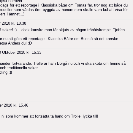
jekt norröver.
dags för ett reportage i Klassiska båtar om Tomas far, tror nog att både du
na modeller som vårdas ömt byggda av honom som skulle vara kul att visa för
ers i ämnet...)
 2010 kl. 18.38
å säker! :) ...dock kanske man får skjuts av någon träbåtskompis Tjoffen
år nu att göra ett reportage i Klassika Båtar om Bussjö så det kanske
hetsa Anders du! :D
 Oktober 2010 kl. 15.33
händer fortvarande. Trolle är här i Borgå nu och vi ska sköta om henne så
ch traditionella saker.
ling :)!
r 2010 kl. 15.46
t ni som kommer att fortsätta ta hand om Trolle, lycka till!