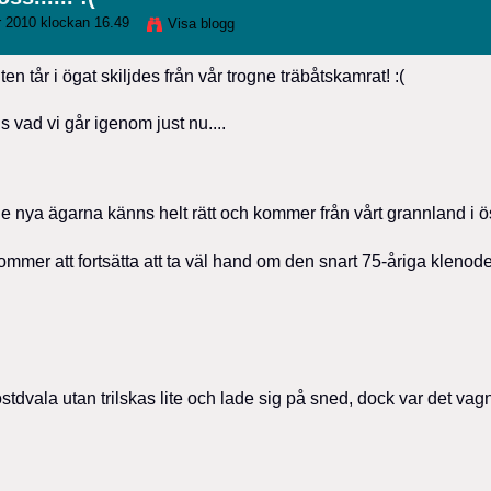
 2010 klockan 16.49
Visa blogg
 tår i ögat skiljdes från vår trogne träbåtskamrat! :(
s vad vi går igenom just nu....
e nya ägarna känns helt rätt och kommer från vårt grannland i ös
ommer att fortsätta att ta väl hand om den snart 75-åriga klenod
 höstdvala utan trilskas lite och lade sig på sned, dock var det va