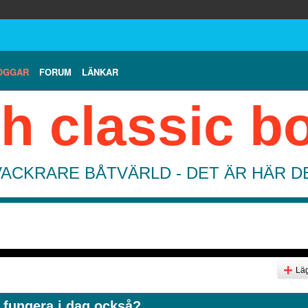
OGGAR
FORUM
LÄNKAR
h classic b
VACKRARE BÅTVÄRLD - DET ÄR HÄR 
Läg
a fungera i dag också?