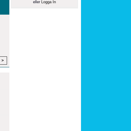
eller
Logga In
g >