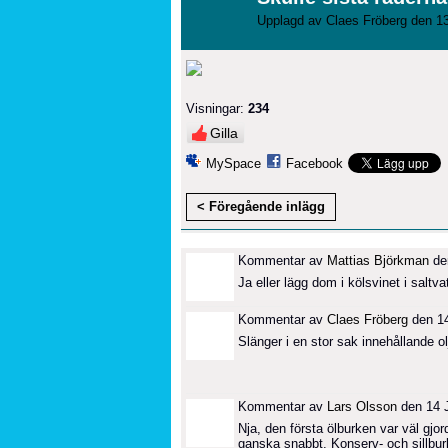
Upplagd av
Claes Fröberg
den 13
Visningar:
234
Gilla
MySpace
Facebook
< Föregående inlägg
Kommentar av
Mattias Björkman
den
Ja eller lägg dom i kölsvinet i saltva
Kommentar av
Claes Fröberg
den 14
Slänger i en stor sak innehållande ol
Kommentar av
Lars Olsson
den 14 J
Nja, den första ölburken var väl gjo
ganska snabbt. Konserv- och sillbu