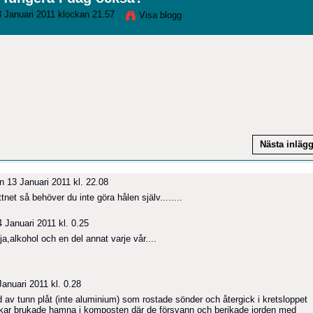
 Januari 2011 klockan 21.57
Visa blogg
Nästa inläg
 13 Januari 2011 kl. 22.08
ttnet så behöver du inte göra hålen själv........
 Januari 2011 kl. 0.25
ja,alkohol och en del annat varje vår....
anuari 2011 kl. 0.28
rd av tunn plåt (inte aluminium) som rostade sönder och återgick i kretsloppet
rkar brukade hamna i komposten där de försvann och berikade jorden med