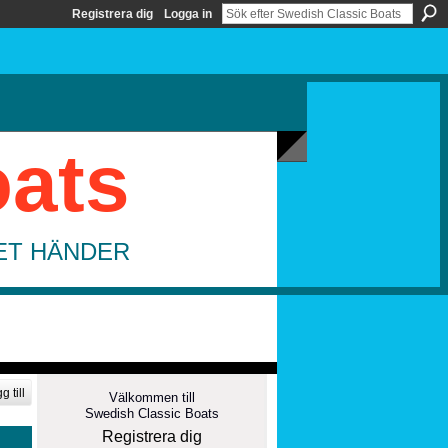
Registrera dig
Logga in
oats
DET HÄNDER
g till
Välkommen till
Swedish Classic Boats
Registrera dig