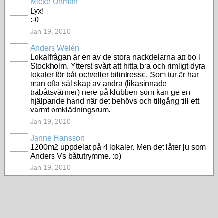
Micke Öhman
Lyx!
:-0
Jan 19, 2010
Anders Welén
Lokalfrågan är en av de stora nackdelarna att bo i
Stockholm. Ytterst svårt att hitta bra och rimligt dyra
lokaler för båt och/eller bilintresse. Som tur är har
man ofta sällskap av andra (likasinnade
träbåtsvänner) nere på klubben som kan ge en
hjälpande hand när det behövs och tillgång till ett
varmt omklädningsrum.
Jan 19, 2010
Janne Hansson
1200m2 uppdelat på 4 lokaler. Men det låter ju som
Anders Vs båtutrymme. :o)
Jan 19, 2010