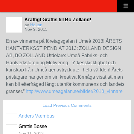
Kraftigt Grattis till Bo Zolland!
av
Håkan
Nov 9, 2013
En av vinnarna på företagsgalan i Umeå 2013! ÅRETS
HANTVERKSSTIPENDIAT 2013: ZOLLAND DESIGN
AB, BO ZOLLAND Utdelare: Umeå Fabriks- och
Hantverksförening Motivering: ”Yrkesskicklighet och
kunskap från Umeå ger avtryck ute i hela världen! Årets
pristagare har genom sin kreativa förmåga visat att man
kan bli efterfrågad långt utanför kommunens och landets
gränser.”
http://www.umeagalan.se/bilder/2013_vinnare
Load Previous Comments
Anders Værnéus
Grattis Bosse
Nov 11, 2013