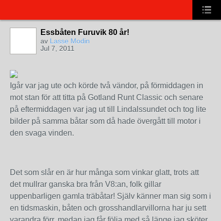
Essbåten Furuvik 80 år!
av
Lasse Modin
Jul 7, 2011
Igår var jag ute och körde två vändor, på förmiddagen in
mot stan för att titta på Gotland Runt Classic och senare
på eftermiddagen var jag ut till Lindalssundet och tog lite
bilder på samma båtar som då hade övergått till motor i
den svaga vinden.
Det som slår en är hur många som vinkar glatt, trots att
det mullrar ganska bra från V8:an, folk gillar
uppenbarligen gamla träbåtar! Själv känner man sig som i
en tidsmaskin, båten och grosshandlarvillorna har ju sett
varandra förr, medan jag får följa med så länge jag sköter