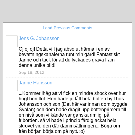
Load Previous Comments
Jens G. Johansson
Oj oj oj! Detta vill jag absolut härma i en av
bevattningskanalerna runt min gård! Fantastiskt
Janne och tack för att du lyckades gräva fram
denna unika bild!
Sep 18, 2012
Janne Hansson
...Kommer ihåg att vi fick en mindre shock över hur
högt hon flöt. Hon hade ju fått hela botten bytt hos
Johansson och son (Det här var innan dom byggde
Svalan) och dom hade dragit upp bottenprimern till
en nivå som vi kände var ganska rimlig på
friborden. så vi hade i princip färdiglackat hela
skrovet vid den där dammsättningen... Börja om
från början börja om på nytt. :o)