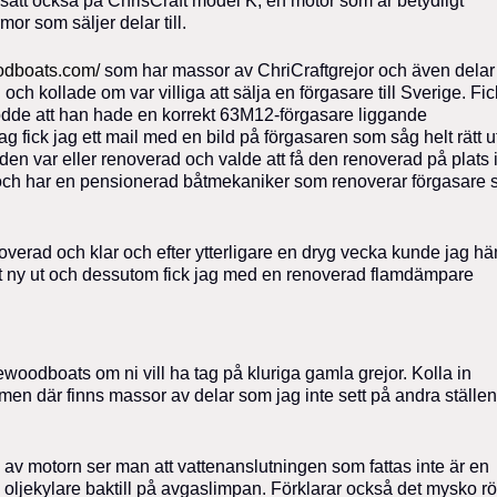
 satt också på ChrisCraft model K, en motor som är betydligt
or som säljer delar till.
odboats.com/
som har massor av ChriCraftgrejor och även delar t
ch kollade om var villiga att sälja en förgasare till Sverige. Fic
dde att han hade en korrekt 63M12-förgasare liggande
g fick jag ett mail med en bild på förgasaren som såg helt rätt u
den var eller renoverad och valde att få den renoverad på plats 
 och har en pensionerad båtmekaniker som renoverar förgasare
overad och klar och efter ytterligare en dryg vecka kunde jag h
lt ny ut och dessutom fick jag med en renoverad flamdämpare
oodboats om ni vill ha tag på kluriga gamla grejor. Kolla in
en där finns massor av delar som jag inte sett på andra ställen t
n av motorn ser man att vattenanslutningen som fattas inte är en
n oljekylare baktill på avgaslimpan. Förklarar också det mysko rö