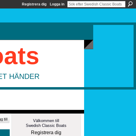
Registrera dig
Logga in
oats
DET HÄNDER
g till
Välkommen till
Swedish Classic Boats
Registrera dig