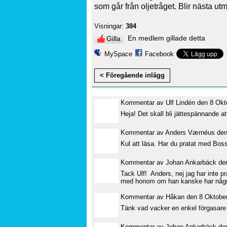
som går från oljetråget. Blir nästa utm
Visningar:
384
En medlem gillade detta
Gilla
MySpace
Facebook
< Föregående inlägg
Kommentar av
Ulf Lindén
den 8 Okto
Heja! Det skall bli jättespännande att f
Kommentar av
Anders Værnéus
den
Kul att läsa. Har du pratat med Bo
Kommentar av
Johan Ankarbäck
den
Tack Ulf! Anders, nej jag har inte p
med honom om han kanske har några
Kommentar av
Håkan
den 8 Oktober
Tänk vad vacker en enkel förgasare k
Kommentar av
Johan Ankarbäck
den