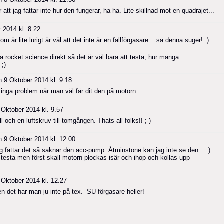
 att jag fattar inte hur den fungerar, ha ha. Lite skillnad mot en quadrajet...
 2014 kl. 8.22
är lite lurigt är väl att det inte är en fallförgasare....så denna suger! :)
ara rocket science direkt så det är väl bara att testa, hur många
 ;)
 9 Oktober 2014 kl. 9.18
g inga problem när man väl får dit den på motorn.
Oktober 2014 kl. 9.57
 och en luftskruv till tomgången. Thats all folks!! ;-)
 9 Oktober 2014 kl. 12.00
g fattar det så saknar den acc-pump. Åtminstone kan jag inte se den... :)
esta men först skall motorn plockas isär och ihop och kollas upp
.
Oktober 2014 kl. 12.27
 det har man ju inte på tex. SU förgasare heller!