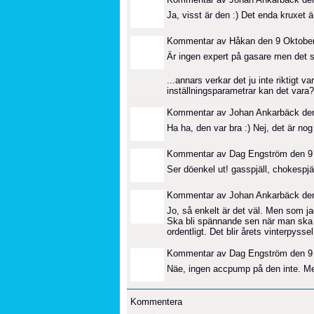
Ja, visst är den :) Det enda kruxet är
Kommentar av
Håkan
den 9 Oktober
Är ingen expert på gasare men det som 
...annars verkar det ju inte riktigt v
inställningsparametrar kan det vara?
Kommentar av
Johan Ankarbäck
den
Ha ha, den var bra :) Nej, det är no
Kommentar av
Dag Engström
den 9 
Ser döenkel ut! gasspjäll, chokespjäll
Kommentar av
Johan Ankarbäck
den
Jo, så enkelt är det väl. Men som ja
Ska bli spännande sen när man ska t
ordentligt. Det blir årets vinterpyssel
Kommentar av
Dag Engström
den 9 
Näe, ingen accpump på den inte. Men
Kommentera