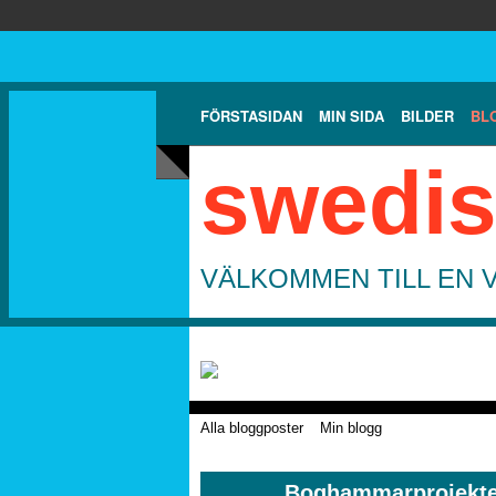
FÖRSTASIDAN
MIN SIDA
BILDER
BL
swedis
VÄLKOMMEN TILL EN 
Alla bloggposter
Min blogg
Boghammarprojektet