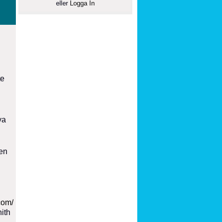
eller
Logga In
te
ya
den
com/
ith