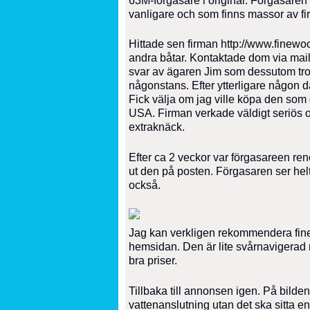
63M-förgasare i original. Förgasaren
vanligare och som finns massor av firm
Hittade sen firman
http://www.finewo
andra båtar. Kontaktade dom via mail o
svar av ägaren Jim som dessutom tro
någonstans. Efter ytterligare någon da
Fick välja om jag ville köpa den som 
USA. Firman verkade väldigt seriös
extraknäck.
Efter ca 2 veckor var förgasareen ren
ut den på posten. Förgasaren ser he
också.
Jag kan verkligen rekommendera finew
hemsidan. Den är lite svårnavigerad m
bra priser.
Tillbaka till annonsen igen. På bilde
vattenanslutning utan det ska sitta e