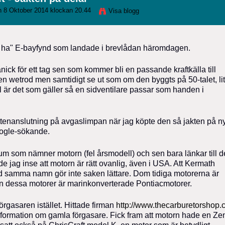
 8 Oktober 2014 klockan 20.44
Visa blogg
te ha" E-bayfynd som landade i brevlådan häromdagen.
ick för ett tag sen som kommer bli en passande kraftkälla till
en wetrod men samtidigt se ut som om den byggts på 50-talet, li
l är det som gäller så en sidventilare passar som handen i
tenanslutning på avgaslimpan när jag köpte den så jakten på n
oogle-sökande.
 forum som nämner motorn (fel årsmodell) och sen bara länkar till 
e jag inse att motorn är rätt ovanlig, även i USA. Att Kermath
 samma namn gör inte saken lättare. Dom tidiga motorerna är
n dessa motorer är marinkonverterade Pontiacmotorer.
rgasaren istället. Hittade firman
http://www.thecarburetorshop.
formation om gamla förgasare. Fick fram att motorn hade en Zen