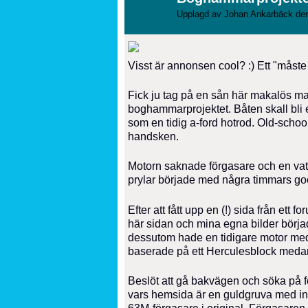
Upplagd av
Johan Ankarbäck
den
Visst är annonsen cool? :) Ett "mås
Fick ju tag på en sån här makalös man
boghammarprojektet. Båten skall bli 
som en tidig a-ford hotrod. Old-schoo
handsken.
Motorn saknade förgasare och en vat
prylar började med några timmars g
Efter att fått upp en (!) sida från ett
här sidan och mina egna bilder börjad
dessutom hade en tidigare motor med
baserade på ett Herculesblock meda
Beslöt att gå bakvägen och söka på fö
vars hemsida är en guldgruva med in