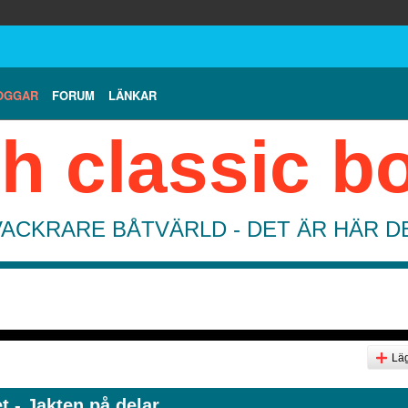
OGGAR
FORUM
LÄNKAR
h classic b
VACKRARE BÅTVÄRLD - DET ÄR HÄR 
Läg
 - Jakten på delar