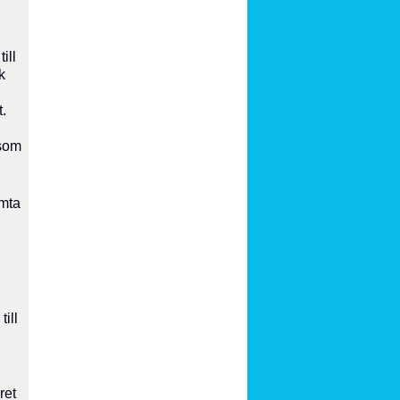
ill
k
t.
i
 som
ämta
ill
ret