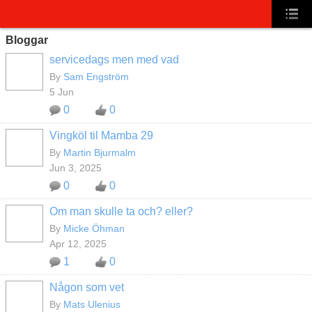
Bloggar
servicedags men med vad
By
Sam Engström
5 Jun
0
0
Vingköl til Mamba 29
By
Martin Bjurmalm
Jun 3, 2025
0
0
Om man skulle ta och? eller?
By
Micke Öhman
Apr 12, 2025
1
0
Någon som vet
By
Mats Ulenius