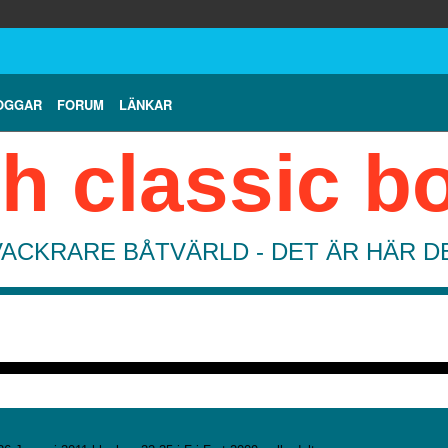
OGGAR
FORUM
LÄNKAR
h classic b
VACKRARE BÅTVÄRLD - DET ÄR HÄR 