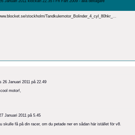
6 Januari 2011 klockan 22.35 i
Fri Fart 2009 - alla deltagare
/www.blocket.se/stockholm/Tandkulemotor_Bolinder_4_cyl_80hkr_...
s
26 Januari 2011 på 22.49
 cool motor!,
27 Januari 2011 på 5.45
u skulle få på din racer, om du petade ner en sådan här istället för v8.