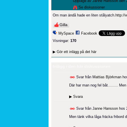
Upplagd av
Janne Hansson
den 2
Se diskussioner
Om man ändå hade en liten stålyatch.
http:/
Gilla
MySpace
Facebook
Visningar:
170
▶
Gör ett inlägg på det här
Inlägg i den här diskussionen
Svar från
Mattias Björkman
ho
Där har man nog fel båt......... Men
▶
Svara
Svar från
Janne Hansson
hos
Men tänk vilka låga fräcka fribord d