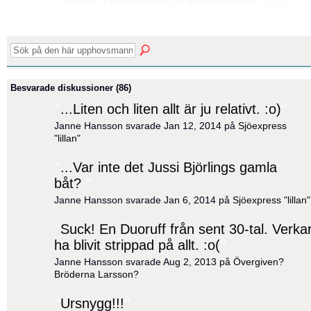
(112)
Besvarade diskussioner (86)
"
...Liten och liten allt är ju relativt. :o)
"
Janne Hansson svarade Jan 12, 2014 på
Sjöexpress
"lillan"
"
...Var inte det Jussi Björlings gamla
båt?
"
Janne Hansson svarade Jan 6, 2014 på
Sjöexpress "lillan"
"
Suck! En Duoruff från sent 30-tal. Verka
ha blivit strippad på allt. :o(
"
Janne Hansson svarade Aug 2, 2013 på
Övergiven?
Bröderna Larsson?
"
Ursnygg!!!
"