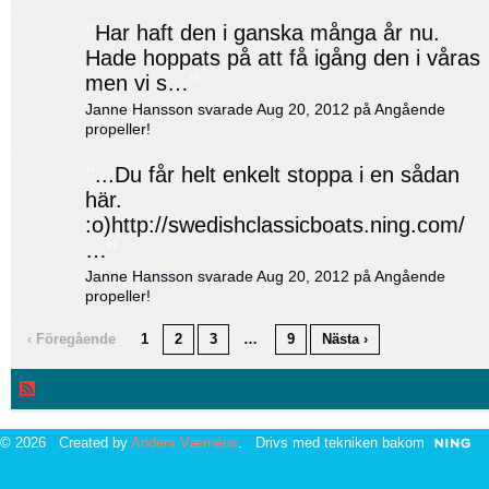
"
Har haft den i ganska många år nu.
Hade hoppats på att få igång den i våras
men vi s…
"
Janne Hansson svarade Aug 20, 2012 på
Angående
propeller!
"
...Du får helt enkelt stoppa i en sådan
här.
:o)http://swedishclassicboats.ning.com/
…
"
Janne Hansson svarade Aug 20, 2012 på
Angående
propeller!
‹ Föregående
1
2
3
…
9
Nästa ›
© 2026 Created by
Anders Værnéus
. Drivs med tekniken bakom