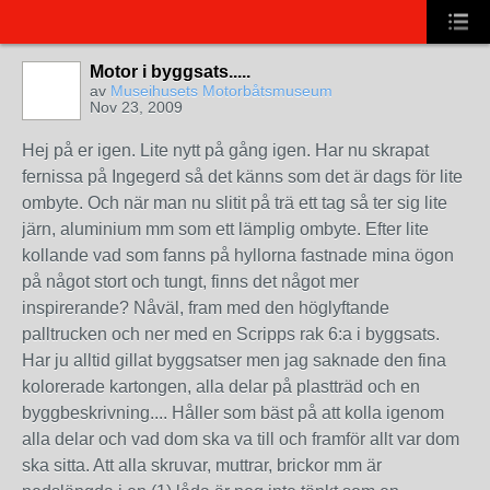
Motor i byggsats.....
av
Museihusets Motorbåtsmuseum
Nov 23, 2009
Hej på er igen. Lite nytt på gång igen. Har nu skrapat
fernissa på Ingegerd så det känns som det är dags för lite
ombyte. Och när man nu slitit på trä ett tag så ter sig lite
järn, aluminium mm som ett lämplig ombyte. Efter lite
kollande vad som fanns på hyllorna fastnade mina ögon
på något stort och tungt, finns det något mer
inspirerande? Nåväl, fram med den höglyftande
palltrucken och ner med en Scripps rak 6:a i byggsats.
Har ju alltid gillat byggsatser men jag saknade den fina
kolorerade kartongen, alla delar på plastträd och en
byggbeskrivning.... Håller som bäst på att kolla igenom
alla delar och vad dom ska va till och framför allt var dom
ska sitta. Att alla skruvar, muttrar, brickor mm är