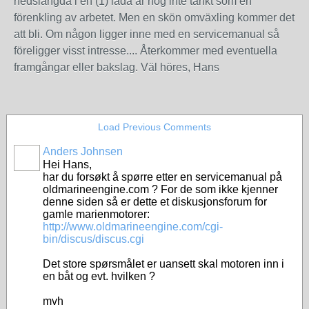
nedslängda i en (1) låda är nog inte tänkt som en
förenkling av arbetet. Men en skön omväxling kommer det
att bli. Om någon ligger inne med en servicemanual så
föreligger visst intresse.... Återkommer med eventuella
framgångar eller bakslag. Väl höres, Hans
Load Previous Comments
Anders Johnsen
Hei Hans,
har du forsøkt å spørre etter en servicemanual på
oldmarineengine.com ? For de som ikke kjenner
denne siden så er dette et diskusjonsforum for
gamle marienmotorer:
http://www.oldmarineengine.com/cgi-
bin/discus/discus.cgi
Det store spørsmålet er uansett skal motoren inn i
en båt og evt. hvilken ?
mvh