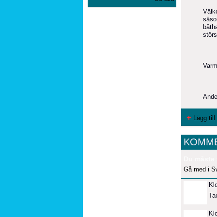
Välk
säso
båtha
stör
Varm
Ande
Lägg til
KOMME
Du måste 
Gå med i S
Kl
Ta
Kl