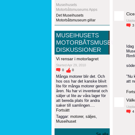
Museihusets
Motorbåtsmuseums Apps
Cic
Det Museihusets
Motorbåtsmuseum gillar
Uppla
3
MUSEIHUSETS
MOTORBÅTSMUSEUMS
Idag
DISKUSSIONER
Muse
Rimf
Vi rensar i motorlagret
Started Apr 29, 2010
söde
0
0
"Nu k
Många motorer blir det. Och
att 
hos oss har det kanske blivit
lite för många motorer genom
åren. Nu har vi inventerat och
Forts
säljer ut lite av våra lager för
Välk
att bereda plats för andra
saker till samlingen.…
Uppla
Fortsätt
4
Taggar:
motorer
,
säljes
,
Museihuset
Se alla