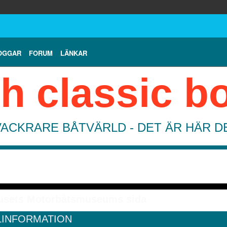
OGGAR
FORUM
LÄNKAR
h classic b
VACKRARE BÅTVÄRLD - DET ÄR HÄR 
usets Motorbåtsmuseums sida
LINFORMATION