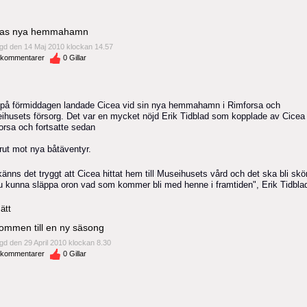
eas nya hemmahamn
gd den 14 Maj 2010 klockan 14.57
kommentarer
0
Gillar
 på förmiddagen landade Cicea vid sin nya hemmahamn i Rimforsa och
ihusets försorg. Det var en mycket nöjd Erik Tidblad som kopplade av Cicea 
orsa och fortsatte sedan
rut mot nya båtäventyr.
änns det tryggt att Cicea hittat hem till Museihusets vård och det ska bli skö
nu kunna släppa oron vad som kommer bli med henne i framtiden", Erik Tidbl
ätt
ommen till en ny säsong
gd den 29 April 2010 klockan 8.30
kommentarer
0
Gillar