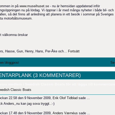
ommen in på
www.museihuset.se
- nu är hemsidan uppdaterad inför
ngsöppningen nu på lördag. Vi öppnar i år med många nyheter i både bil- och
llen, så det finns all anledning att planera in ett besök i sommar på Sveriges
sta motorbåtsmuseum.
t välkomna önskar
rs, Hasse, Gun, Henry, Hans, Per-Åke och…
Fortsätt
l en bloggpost
Se 
NTARPLANK (3 KOMMENTARER)
vara medlem i Swedish Classic Boats för att lägga till kommentare
wedish Classic Boats
ockan 22.58 den 9 November 2009,
Erik Olof Tidblad
sade ...
ck Anders,,nu kan jag sova tryggt..:-)
ockan 17.48 den 9 November 2009,
Anders Værnéus
sade ...