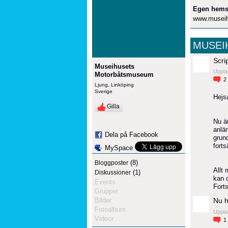
Egen hems
www.museih
MUSEI
Scri
Museihusets
Uppla
Motorbåtsmuseum
2
Ljung, Linköping
Sverige
Hejs
Gilla
Nu ä
anlä
Dela på Facebook
grund
fort
MySpace
(8)
Bloggposter
Allt 
(1)
Diskussioner
kan 
Events
Forts
Grupper
Bilder
Nu h
Fotoalbum
Uppla
Videor
1