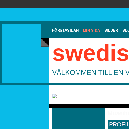
FÖRSTASIDAN
MIN SIDA
BILDER
BL
swedis
VÄLKOMMEN TILL EN 
Museih
PROFI