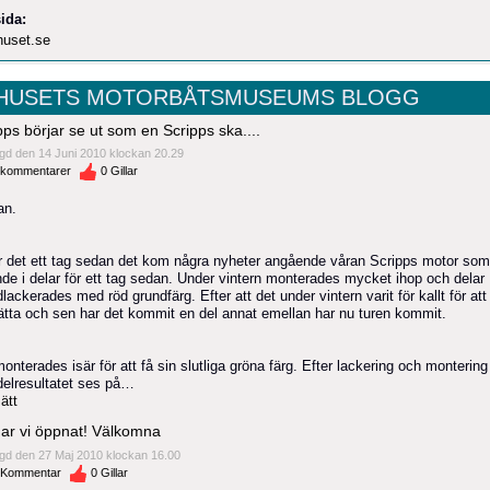
ida:
uset.se
HUSETS MOTORBÅTSMUSEUMS BLOGG
pps börjar se ut som en Scripps ska....
gd den 14 Juni 2010 klockan 20.29
kommentarer
0
Gillar
an.
r det ett tag sedan det kom några nyheter angående våran Scripps motor som
nde i delar för ett tag sedan. Under vintern monterades mycket ihop och delar
lackerades med röd grundfärg. Efter att det under vintern varit för kallt för att
sätta och sen har det kommit en del annat emellan har nu turen kommit.
monterades isär för att få sin slutliga gröna färg. Efter lackering och montering
delresultatet ses på…
ätt
ar vi öppnat! Välkomna
gd den 27 Maj 2010 klockan 16.00
Kommentar
0
Gillar