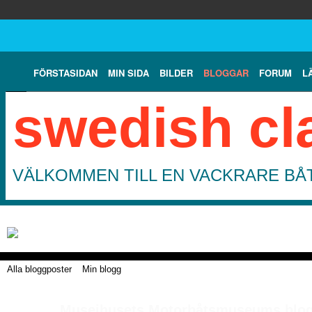
FÖRSTASIDAN
MIN SIDA
BILDER
BLOGGAR
FORUM
L
swedish cl
VÄLKOMMEN TILL EN VACKRARE BÅT
Alla bloggposter
Min blogg
Museihusets Motorbåtsmuseums blo