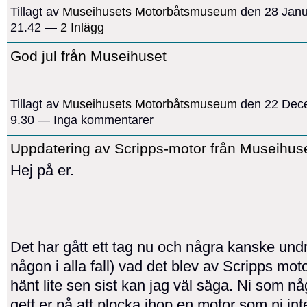
Tillagt av
Museihusets Motorbåtsmuseum
den 28 Janua
21.42 —
2 Inlägg
God jul från Museihuset
Tillagt av
Museihusets Motorbåtsmuseum
den 22 Dece
9.30 — Inga kommentarer
Uppdatering av Scripps-motor från Museihuse
Hej på er.
Det har gått ett tag nu och några kanske und
någon i alla fall) vad det blev av Scripps mot
hänt lite sen sist kan jag väl säga. Ni som n
gett er på att plocka ihop en motor som ni int