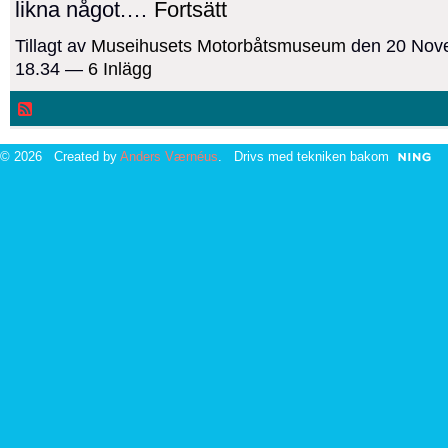
likna något.…
Fortsätt
Tillagt av
Museihusets Motorbåtsmuseum
den 20 Nove
18.34 —
6 Inlägg
© 2026 Created by
Anders Værnéus
. Drivs med tekniken bakom