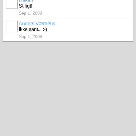
Håkan
Stiligt!
Sep 1, 2009
Anders Værnéus
Ikke sant... :-)
Sep 1, 2009