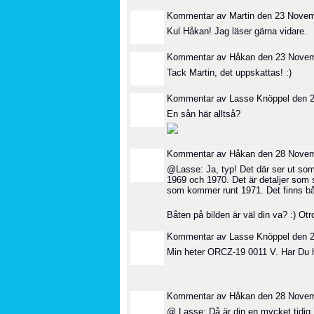
Kommentar av
Martin
den 23 Novemb
Kul Håkan! Jag läser gärna vidare.
Kommentar av
Håkan
den 23 Novemb
Tack Martin, det uppskattas! :)
Kommentar av
Lasse Knöppel
den 2
En sån här alltså?
Kommentar av
Håkan
den 28 Novemb
@Lasse: Ja, typ! Det där ser ut s
1969 och 1970. Det är detaljer som 
som kommer runt 1971. Det finns bå
Båten på bilden är väl din va? :) Otro
Kommentar av
Lasse Knöppel
den 2
Min heter ORCZ-19 0011 V. Har Du 
Kommentar av
Håkan
den 28 Novemb
@ Lasse: Då är din en mycket tidig 