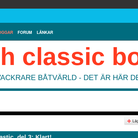
OGGAR
FORUM
LÄNKAR
h classic b
VACKRARE BÅTVÄRLD - DET ÄR HÄR 
Läg
stic, del 3: Klart!