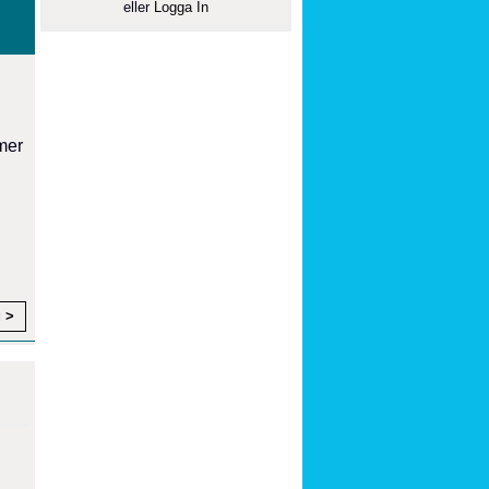
eller
Logga In
mer
g >