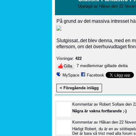
Upplagd av
Håkan
den 22 Novem
På grund av det massiva intresset här
Slutgissat..det blev denna, med en 
eftersom, om det överhuvudtaget finns
Visningar:
422
7 medlemmar gillade detta
Gilla
MySpace
Facebook
< Föregående inlägg
Kommentar av
Robert Sollare
den 22
Några är vakna fortfarande ;-)
Kommentar av
Håkan
den 22 Novemb
Härligt Robert, du är en av stöttepe
Det är bara så trist med alla forum 