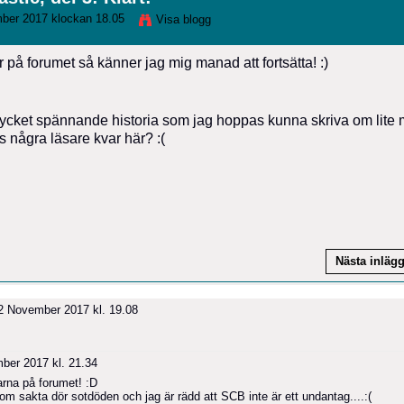
ber 2017 klockan 18.05
Visa blogg
 på forumet så känner jag mig manad att fortsätta! :)
mycket spännande historia som jag hoppas kunna skriva om lite 
 några läsare kvar här? :(
Nästa inläg
 November 2017 kl. 19.08
er 2017 kl. 21.34
larna på forumet! :D
som sakta dör sotdöden och jag är rädd att SCB inte är ett undantag....:(