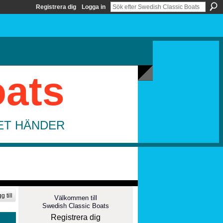
Registrera dig
Logga in
oats
DET HÄNDER
g till
Välkommen till
Swedish Classic Boats
Registrera dig