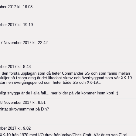
er 2017 kl. 16.08
er 2017 kl. 19.19
7 November 2017 kl. 22.42
er 2017 kl. 8.43
om den första upplagan som då heter Commander SS och som fanns mellan
skiljer så i stora drag är det likadant skrov och överbyggnad som vår XK-19
tar i en övergångsperiod som heter både SS och XK-19....
ligt snygga är de i alla fall....mer bilder på vår kommer inom kort! :)
8 November 2017 kl. 8.51
hittat skrovnummret på Din?
er 2017 kl. 9.02
XK-10 från 1970 med I/O drev från Volvo/Chris Craft. Vår är en sen 71:a!