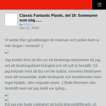
Classic Fantastic Plastic, del 18: Sommaren
som sög.......
av
Håkan
Jan 12, 2020
Vi körde från sjösättningen till marinan och sedan kom vi
inte längre i sommar! :(
Jag trodde först att det var ett tändnings-bekymmer då jag
vet att tändningslåset krånglat och ett nytt är beställt. Så
jag började med att dra om lite kablar, renovera fördelaren
med allt innanmäte, bytte tändspole och kondensator men
inget hjälpte...den vägrade starta. :( Bytte förresten alla
tändstift med när jag ändå var igång...
Då jag inte hade möjlighet att kolla bränsletillförseln så