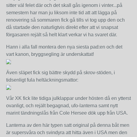
sitter väl felet där och det skall gås igenom i vinter...på
semestern har man ju liksom inte tid att att lägga på
renovering så sommaren fick gå tills vi tog upp den och
då startade den naturligtvis direkt efter att vi snapsat
förgasaren rejält så helt klart verkar vi ha svaret där.
Hann i alla fall montera den nya siesta pad:en och det
vart kanon, bryggsegling är underskattat!
Även släpet fick sig bättre skydd på skrov-stöden, i
tidsenligt fula heltäckningsmattor:
Vår XK fick lite tidiga julklappar under hösten då en ytterst
ovanligt, och rejält begagnad, ufo-lanterna samt nytt
marint tändningslås från Cole Hersee dök upp från USA.
Lanterna av den här typen satt original på denna båt men
är supersvåra och svindyra att hitta även i USA men den