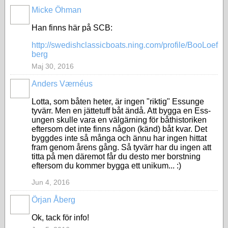
Micke Öhman
Han finns här på SCB:
http://swedishclassicboats.ning.com/profile/BooLoef
berg
Maj 30, 2016
Anders Værnéus
Lotta, som båten heter, är ingen "riktig" Essunge
tyvärr. Men en jättetuff båt ändå. Att bygga en Ess-
ungen skulle vara en välgärning för båthistoriken
eftersom det inte finns någon (känd) båt kvar. Det
byggdes inte så många och ännu har ingen hittat
fram genom årens gång. Så tyvärr har du ingen att
titta på men däremot får du desto mer borstning
eftersom du kommer bygga ett unikum... :)
Jun 4, 2016
Örjan Åberg
Ok, tack för info!