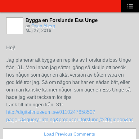
Bygga en Forslunds Ess Unge
av
Örjan Åberg
Maj 27, 2016
Hej!
Jag planerar att bygga en replika av Forslunds Ess Unge
från -31. Men innan jag sätter igång så skulle ett besök
hos någon som äger en äkta version av båten vara en
god idé tror jag. Så om någon här har en sådan båt, eller
om man kanske känner någon som äger en Ess Unge så
hade jag varit tacksam för tips.
Länk till ritningen från -31:
http://digitaltmuseum.se/011024765850?
page=3&query=ritning&producer=forslund,%20gideon&ad
Load Previous Comments