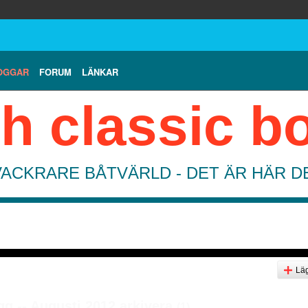
OGGAR
FORUM
LÄNKAR
h classic b
VACKRARE BÅTVÄRLD - DET ÄR HÄR 
Läg
g -- Augusti 2012 arkivera
(1)