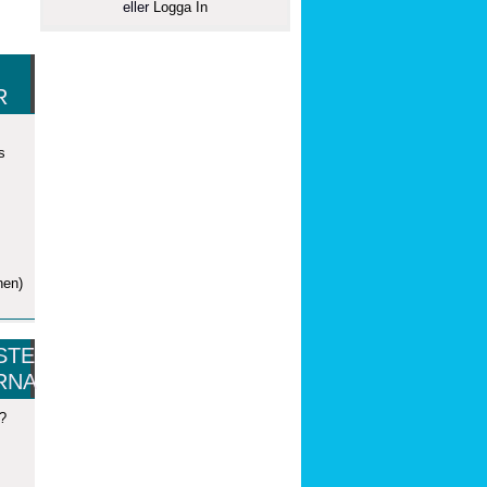
eller
Logga In
R
s
nen)
STE
RNA
?