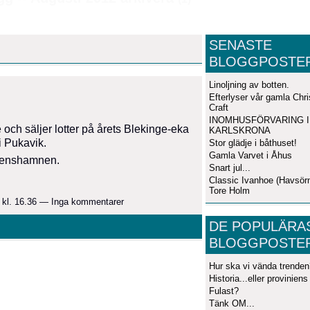
SENASTE
BLOGGPOSTE
Linoljning av botten.
.
Efterlyser vår gamla Chri
Craft
INOMHUSFÖRVARING I
och säljer lotter på årets Blekinge-eka
KARLSKRONA
i Pukavik.
Stor glädje i båthuset!
Gamla Varvet i Åhus
idenshamnen.
Snart jul...
Classic Ivanhoe (Havsör
Tore Holm
 kl. 16.36 — Inga kommentarer
DE POPULÄRA
BLOGGPOSTE
Hur ska vi vända trenden
Historia...eller proviniens
Fulast?
Tänk OM...