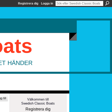
Registrera dig
Logga in
oats
DET HÄNDER
g till
Välkommen till
Swedish Classic Boats
Registrera dig