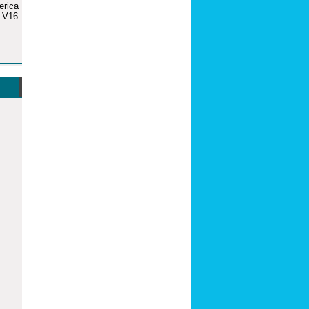
erica
r V16