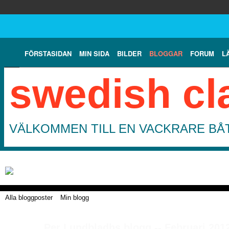
FÖRSTASIDAN
MIN SIDA
BILDER
BLOGGAR
FORUM
L
swedish cl
VÄLKOMMEN TILL EN VACKRARE BÅT
Alla bloggposter
Min blogg
Per Lundbladhs blogg -- Februari 201