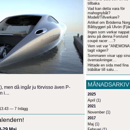
tillbaka
Vad kan detta vara för
mahognybåt?
Modell/Tillverkare?
Artikel om Bröderna Nor
Båtbyggeri på Ulvön (Fjä
Ingen som verkar nappat
ännu på denna Forslund
coupé racer ....?
Vem vet var "ANEMONA
tagit vägen?
Sommaren visar upp sin
överraskningar....
Hittade en sida med fina
träbåtar till salu....
MÅNADSARKIV
), men då ingår ju förvisso även P-
en i…
2025
April
(1)
2021
 13.43 —
7 Inlägg
November
(1)
2017
alendern!
Maj
(1)
-29 Maj
Februari
(1)