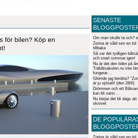
SENASTE
BLOGGPOSTE
Om man skulle ta och? el
s för bilen? Köp en
Zorina är såld sen en tid
t!
tillbaka
Så var det tydligen båts
och snart sommar igen!
Nu är det den tiden på år
Träbåtsakuten.nu inte lä
fungerar....
Glömde jag berätta? "Zor
är ju sjösatt! (den 28/6)
Drömmen och ett Båtvar
kan bli sann....
Nu börjar det bli dags att 
skrovet
DE POPULÄRA
BLOGGPOSTE
Zorina är såld sen en tid