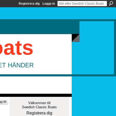
Registrera dig
Logga in
oats
DET HÄNDER
g till
Välkommen till
Swedish Classic Boats
Registrera dig