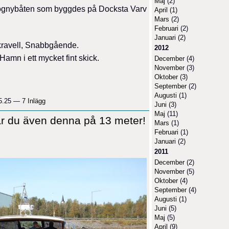
Maj
(2)
ahognybåten som byggdes på Docksta Varv
April
(1)
Mars
(2)
Februari
(2)
Januari
(2)
 kravell, Snabbgående.
2012
Hamn i ett mycket fint skick.
December
(4)
November
(3)
Oktober
(3)
September
(2)
Augusti
(1)
15.25 —
7 Inlägg
Juni
(3)
Maj
(11)
llar du även denna på 13 meter!
Mars
(1)
Februari
(1)
Januari
(2)
2011
December
(2)
November
(5)
Oktober
(4)
September
(4)
Augusti
(1)
Juni
(5)
Maj
(5)
April
(9)