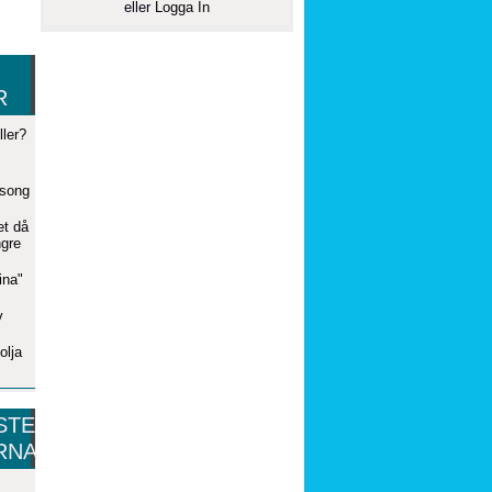
eller
Logga In
R
ler?
äsong
et då
ngre
ina"
v
olja
STE
RNA