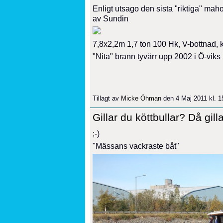
Enligt utsago den sista "riktiga" m
av Sundin
7,8x2,2m 1,7 ton 100 Hk, V-bottnad,
"Nita" brann tyvärr upp 2002 i Ö-viks 
Tillagt av
Micke Öhman
den 4 Maj 2011 kl. 
Gillar du köttbullar? Då gi
;-)
"Mässans vackraste båt"