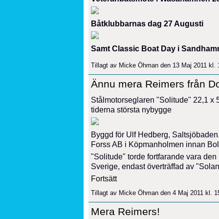
Båtklubbarnas dag 27 Augusti
Samt Classic Boat Day i Sandham
Tillagt av
Micke Öhman
den 13 Maj 2011 kl.
Ännu mera Reimers från Do
Stålmotorseglaren "Solitude" 22,1 x
tiderna största nybygge
Byggd för Ulf Hedberg, Saltsjöbaden
Forss AB i Köpmanholmen innan Bola
"Solitude" torde fortfarande vara den n
Sverige, endast överträffad av "Sol
Fortsätt
Tillagt av
Micke Öhman
den 4 Maj 2011 kl. 
Mera Reimers!