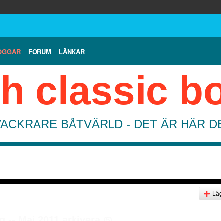
OGGAR
FORUM
LÄNKAR
h classic b
VACKRARE BÅTVÄRLD - DET ÄR HÄR 
Läg
 -- Maj 2011 arkivera
(5)