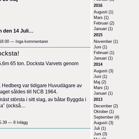
2016
Augusti
(1)
Mars
(1)
Februari
(2)
Januari
(1)
n den 14 Juli…
2015
November
(1)
 18.00 — Inga kommentarer
Juni
(1)
cksta!
Februari
(1)
Januari
(1)
 5,6m 65 ton. Docksta Varvets genom
2014
Augusti
(3)
Juni
(1)
Maj
(2)
. Hedberg var tidigare Huvudägare av
Mars
(1)
get såldes till NCB 1964.
Januari
(1)
äst största i sitt slag, av båtar Byggda i
2013
ana" (också…
December
(2)
Oktober
(1)
September
(4)
15.39 —
8 Inlägg
Augusti
(3)
Juli
(1)
Juni
(3)