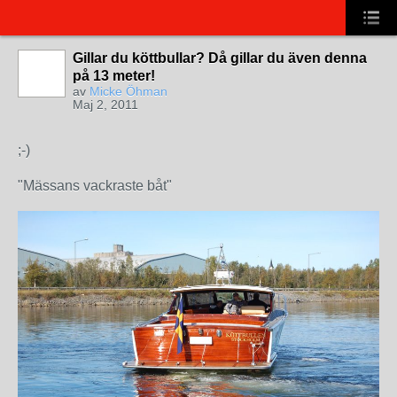
Gillar du köttbullar? Då gillar du även denna
på 13 meter!
av
Micke Öhman
Maj 2, 2011
;-)
"Mässans vackraste båt"