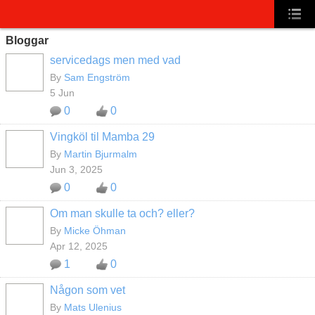
Bloggar
servicedags men med vad
By
Sam Engström
5 Jun
0
0
Vingköl til Mamba 29
By
Martin Bjurmalm
Jun 3, 2025
0
0
Om man skulle ta och? eller?
By
Micke Öhman
Apr 12, 2025
1
0
Någon som vet
By
Mats Ulenius