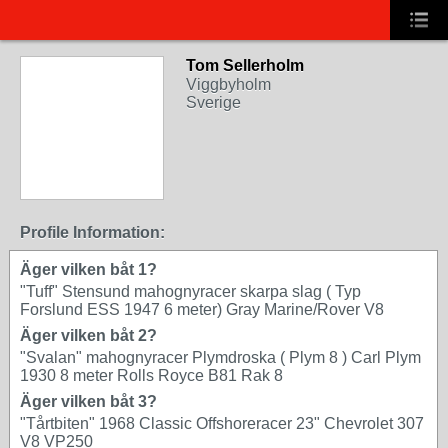
Tom Sellerholm
Viggbyholm
Sverige
Profile Information:
Äger vilken båt 1?
"Tuff" Stensund mahognyracer skarpa slag ( Typ
Forslund ESS 1947 6 meter) Gray Marine/Rover V8
Äger vilken båt 2?
"Svalan" mahognyracer Plymdroska ( Plym 8 ) Carl Plym
1930 8 meter Rolls Royce B81 Rak 8
Äger vilken båt 3?
"Tårtbiten" 1968 Classic Offshoreracer 23" Chevrolet 307
V8 VP250