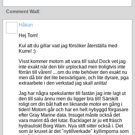
Comment Wall:
Håkan
Hej Tom!
Kul att du gillar vad jag försöker återställa med
Kurre! :)
Visst kommer motorn att vara till salu! Dock vet jag
inte exakt när den blir urplockad men troligtvis inte
förrän till våren! ....om du inte behöver den exakt nu
men då blir det lite besvärligare, och lite dyrare, pga
extraarbete i den verkstad jag skall anlita!
Jag har några spekulanter till fastän jag inte lagt ut
den till salu ännu men du ligger bra till! Särskilt
roligt om din båt haft en liknande motor en gång i
tiden! Motorn går och har en helt nybyggd förgasare
efter Gray Marine data. Insuget måste också det
vara marint då det lutar. Backlaget är ju ett fräsch
hydrauliskt Borg Warn. Nya stift sitter också i. Det
som är kruxet är det "nytillverkade" kyllimporna som