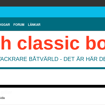
OGGAR
FORUM
LÄNKAR
h classic b
VACKRARE BÅTVÄRLD - DET ÄR HÄR 
gillar
sida