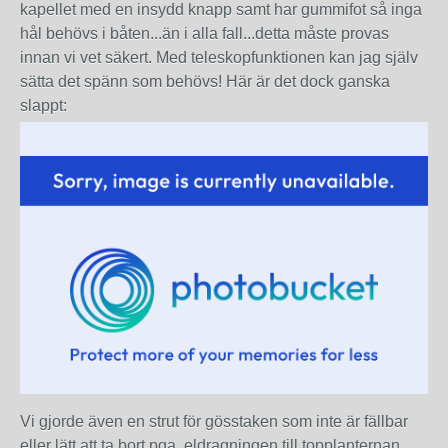
kapellet med en insydd knapp samt har gummifot så inga
hål behövs i båten...än i alla fall...detta måste provas
innan vi vet säkert. Med teleskopfunktionen kan jag själv
sätta det spänn som behövs! Här är det dock ganska
slappt:
Vi gjorde även en strut för gösstaken som inte är fällbar
eller lätt att ta bort pga. eldragningen till topplanternan.