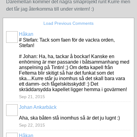
Däremellan kommer det några småprojekt runt Kurre men
det får jag återkomma till under vintern! :)
Load Previous Comments
Håkan
# Stefan: Tack som faen för de vackra orden,
Stefan!
# Johan: Ha, ha, tackar å bockar! Kanske en
enhörning är mer passande i båtsammanhang med
anspelning på Tintin! ;) Om detta kapell från
Feltema blir skitigt så har det funkat som det
ska....Kurre står ju inomhus så det skall bara vara
ett damm- och fågelskitsskydd! :) Det
skräddarsydda kapellet ligger hemma i govärmen!
Sep 21, 2015
Johan Ankarbäck
Aha, ska båten stå inomhus så är det ju lugnt :)
Sep 22, 2015
Håkan