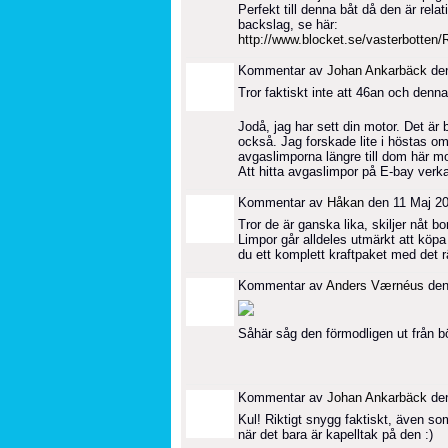
Perfekt till denna båt då den är rel
backslag, se här:
http://www.blocket.se/vasterbotten
Kommentar av
Johan Ankarbäck
den
Tror faktiskt inte att 46an och denn
Jodå, jag har sett din motor. Det ä
också. Jag forskade lite i höstas om 
avgaslimporna längre till dom här mo
Att hitta avgaslimpor på E-bay verkar 
Kommentar av
Håkan
den 11 Maj 20
Tror de är ganska lika, skiljer nåt bo
Limpor går alldeles utmärkt att köpa
du ett komplett kraftpaket med det rät
Kommentar av
Anders Værnéus
den
Såhär såg den förmodligen ut från b
Kommentar av
Johan Ankarbäck
den
Kul! Riktigt snygg faktiskt, även s
när det bara är kapelltak på den :)