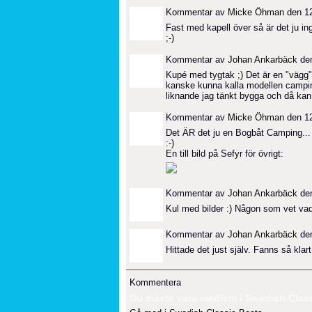
Kommentar av
Micke Öhman
den 12
Fast med kapell över så är det ju in
;-)
Kommentar av
Johan Ankarbäck
den
Kupé med tygtak ;) Det är en "vägg" 
kanske kunna kalla modellen camping
liknande jag tänkt bygga och då kan j
Kommentar av
Micke Öhman
den 12
Det ÄR det ju en Bogbåt Camping...
:-)
En till bild på Sefyr för övrigt:
Kommentar av
Johan Ankarbäck
den
Kul med bilder :) Någon som vet vad
Kommentar av
Johan Ankarbäck
den
Hittade det just själv. Fanns så kla
Kommentera
Du måste vara medlem i Swedish Classi