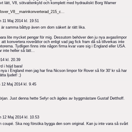
ativt lätt, V8, sötvattenkyld och komplett med hydrauliskt Borg Warner
/Rover_V8__marinkonverterad_215_c...
 11 Maj 2014 kl. 19.51
a är samma båttyp även om dom säkert är rätt lika.
r bara lite mycket pengar för mig. Dessutom behöver den ju nya avgaslimpor
att konvertera roveråttor och enligt vad jag fick fram då så tillverkas inte
torerna. Tydligen finns inte någon firma kvar vare sig i England eller USA.
inte heller så lätt...
14 kl. 20.39
rd i höjd bara!
 nya i England men jag har fina Nicson limpor för Rover så för 30' kr så har
ta ljudet! ;)
 12 Maj 2014 kl. 9.45
örjan. Just denna hette Sefyr och ägdes av byggmästare Gustaf Detthoff.
 12 Maj 2014 kl. 10.53
om coupé. Ska nog försöka bygga den som original. Kan ju inte vara så svårt