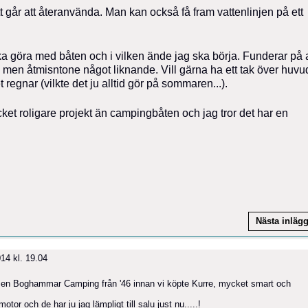
t går att återanvända. Man kan också få fram vattenlinjen på ett
ka göra med båten och i vilken ände jag ska börja. Funderar på a
men åtmisntone något liknande. Vill gärna ha ett tak över huvu
regnar (vilkte det ju alltid gör på sommaren...).
cket roligare projekt än campingbåten och jag tror det har en
Nästa inläg
14 kl. 19.04
av en Boghammar Camping från '46 innan vi köpte Kurre, mycket smart och
tor och de har ju jag lämpligt till salu just nu.....!