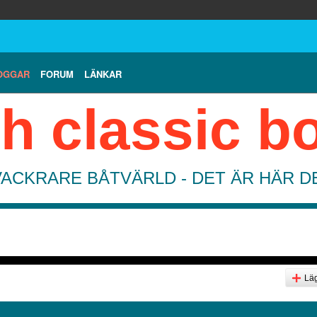
OGGAR
FORUM
LÄNKAR
h classic b
VACKRARE BÅTVÄRLD - DET ÄR HÄR 
Läg