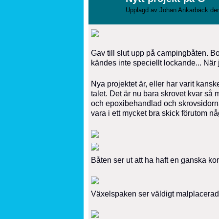
Upplagd av
Johan Ankarbäck
den
Gav till slut upp på campingbåten. Bot
kändes inte speciellt lockande... När 
Nya projektet är, eller har varit k
talet. Det är nu bara skrovet kvar så 
och epoxibehandlad och skrovsidorna 
vara i ett mycket bra skick förutom nå
Båten ser ut att ha haft en ganska kor
Växelspaken ser väldigt malplacerad ut