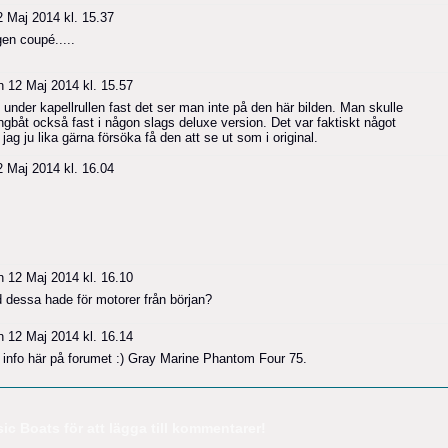
 Maj 2014 kl. 15.37
gen coupé.....
 12 Maj 2014 kl. 15.57
under kapellrullen fast det ser man inte på den här bilden. Man skulle
båt också fast i någon slags deluxe version. Det var faktiskt något
ag ju lika gärna försöka få den att se ut som i original.
 Maj 2014 kl. 16.04
 12 Maj 2014 kl. 16.10
 dessa hade för motorer från början?
 12 Maj 2014 kl. 16.14
rt info här på forumet :) Gray Marine Phantom Four 75.
c Boats för att lägga till kommentarer!