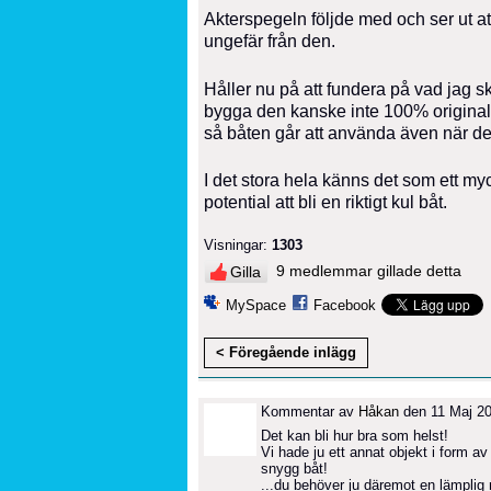
Akterspegeln följde med och ser ut at
ungefär från den.
Håller nu på att fundera på vad jag s
bygga den kanske inte 100% original 
så båten går att använda även när det 
I det stora hela känns det som ett my
potential att bli en riktigt kul båt.
Visningar:
1303
9 medlemmar gillade detta
Gilla
MySpace
Facebook
< Föregående inlägg
Kommentar av
Håkan
den 11 Maj 20
Det kan bli hur bra som helst!
Vi hade ju ett annat objekt i form 
snygg båt!
...du behöver ju däremot en lämplig mo