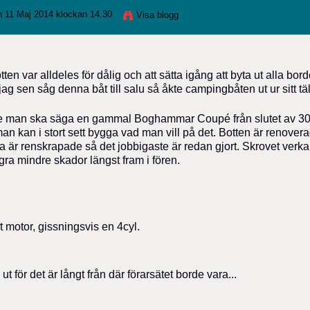
 11 Maj 2014 klockan 14.30
Visa blogg
ten var alldeles för dålig och att sätta igång att byta ut alla bor
jag sen såg denna båt till salu så åkte campingbåten ut ur sitt täl
anske man ska säga en gammal Boghammar Coupé från slutet av 30
man kan i stort sett bygga vad man vill på det. Botten är renover
är renskrapade så det jobbigaste är redan gjort. Skrovet verka
gra mindre skador längst fram i fören.
t motor, gissningsvis en 4cyl.
 för det är långt från där förarsätet borde vara...