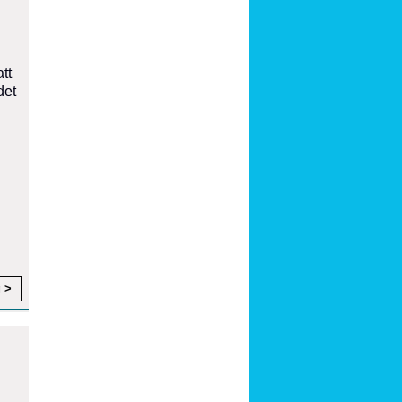
tt
det
g >