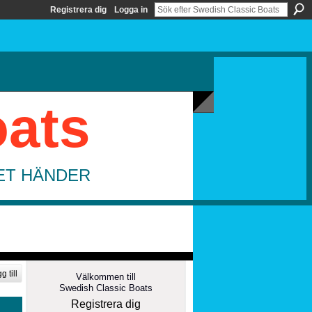
Registrera dig
Logga in
oats
DET HÄNDER
g till
Välkommen till
Swedish Classic Boats
Registrera dig