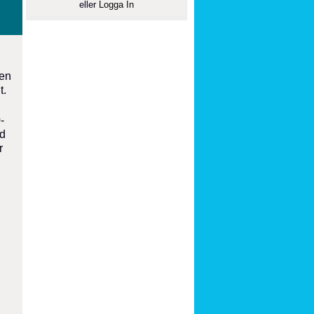
eller
Logga In
den
t.
-
ad
r