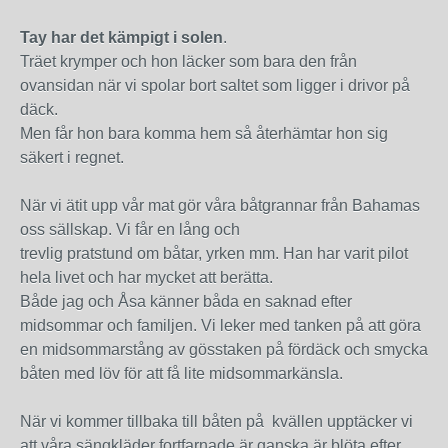
Tay har det kämpigt i solen
.
Träet krymper och hon läcker som bara den från
ovansidan när vi spolar bort saltet som ligger i drivor på
däck.
Men får hon bara komma hem så återhämtar hon sig
säkert i regnet.
När vi ätit upp vår mat gör våra båtgrannar från Bahamas
oss sällskap. Vi får en lång och
trevlig pratstund om båtar, yrken mm. Han har varit pilot
hela livet och har mycket att berätta.
Både jag och Åsa känner båda en saknad efter
midsommar och familjen. Vi leker med tanken på att göra
en midsommarstång av gösstaken på fördäck och smycka
båten med löv för att få lite midsommarkänsla.
När vi kommer tillbaka till båten på kvällen upptäcker vi
att våra sängkläder fortfarnade är ganska är blöta efter