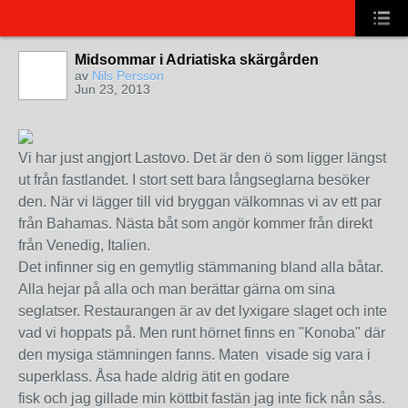
Midsommar i Adriatiska skärgården
av
Nils Persson
Jun 23, 2013
Vi har just angjort Lastovo. Det är den ö som ligger längst
ut från fastlandet. I stort sett bara långseglarna besöker
den. När vi lägger till vid bryggan välkomnas vi av ett par
från Bahamas. Nästa båt som angör kommer från direkt
från Venedig, Italien.
Det infinner sig en gemytlig stämmaning bland alla båtar.
Alla hejar på alla och man berättar gärna om sina
seglatser. Restaurangen är av det lyxigare slaget och inte
vad vi hoppats på. Men runt hörnet finns en "Konoba" där
den mysiga stämningen fanns. Maten visade sig vara i
superklass. Åsa hade aldrig ätit en godare
fisk och jag gillade min köttbit fastän jag inte fick nån sås.