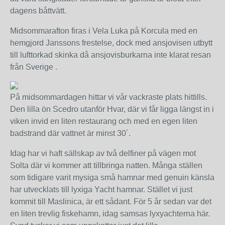
dagens båttvätt.
Midsommarafton firas i Vela Luka på Korcula med en
hemgjord Janssons frestelse, dock med ansjovisen utbytt
till lufttorkad skinka då ansjovisburkarna inte klarat resan
från Sverige .
På midsommardagen hittar vi vår vackraste plats hittills.
Den lilla ön Scedro utanför Hvar, där vi får ligga längst in i
viken invid en liten restaurang och med en egen liten
badstrand där vattnet är minst 30´.
Idag har vi haft sällskap av två delfiner på vägen mot
Solta där vi kommer att tillbringa natten. Många ställen
som tidigare varit mysiga små hamnar med genuin känsla
har utvecklats till lyxiga Yacht hamnar. Stället vi just
kommit till Maslinica, är ett sådant. För 5 år sedan var det
en liten trevlig fiskehamn, idag samsas lyxyachterna här.