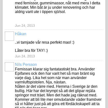
med fernissor, gummimassor, nåt med mera I detta
klimatet. Min båt är ju under renovering och har
aldrig varit ute i öppen sjö/sol.
Jun 24, 2013
Håkan
..vi tamjade vår resa perfekt mao! :)
Låter bra för TAY! :)
Jun 24, 2013
Nils Persson
Fernissan klarar sig fantatastiskt bra. Använder
Epifanes ock den har varit het så man bränt sig
varje dag. Lika het som när man använder
varmluftspistolen. Nja, nästan.
Nåten är det värre med. Hemma i Sverige är den
bullig. Här har det krympt så att det glipar rejäla
springor mot träet. Men det hade jag räknat med.
Kommer att bli lite mer omväxlande väder framöver
så vi håller just på att göra ett fördäckskapell att ta