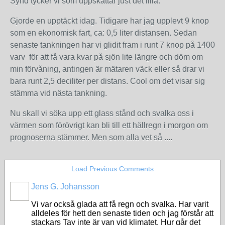
Synd tycker vi som uppskattar just det lilla.
Gjorde en upptäckt idag. Tidigare har jag upplevt 9 knop
som en ekonomisk fart, ca: 0,5 liter distansen. Sedan
senaste tankningen har vi glidit fram i runt 7 knop på 1400
varv för att få vara kvar på sjön lite längre och döm om
min förvåning, antingen är mätaren väck eller så drar vi
bara runt 2,5 deciliter per distans. Cool om det visar sig
stämma vid nästa tankning.
Nu skall vi söka upp ett glass stånd och svalka oss i
värmen som förövrigt kan bli till ett hällregn i morgon om
prognoserna stämmer. Men som alla vet så ....
Load Previous Comments
Jens G. Johansson
Vi var också glada att få regn och svalka. Har varit
alldeles för hett den senaste tiden och jag förstår att
stackars Tay inte är van vid klimatet. Hur går det