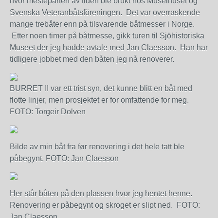
hvor mesteparten av tiden ble brukt hos Museihuset og
Svenska Veteranbåtsföreningen. Det var overraskende
mange trebåter enn på tilsvarende båtmesser i Norge.
Etter noen timer på båtmesse, gikk turen til Sjöhistoriska
Museet der jeg hadde avtale med Jan Claesson. Han har
tidligere jobbet med den båten jeg nå renoverer.
BURRET II var ett trist syn, det kunne blitt en båt med
flotte linjer, men prosjektet er for omfattende for meg.
FOTO: Torgeir Dolven
Bilde av min båt fra før renovering i det hele tatt ble
påbegynt. FOTO: Jan Claesson
Her står båten på den plassen hvor jeg hentet henne.
Renovering er påbegynt og skroget er slipt ned. FOTO:
Jan Claesson