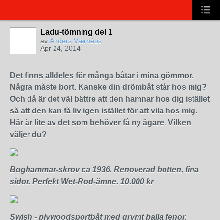
Ladu-tömning del 1
av
Anders Værnéus
Apr 24, 2014
Det finns alldeles för många båtar i mina gömmor.
Några måste bort. Kanske din drömbåt står hos mig?
Och då är det väl bättre att den hamnar hos dig istället
så att den kan få liv igen istället för att vila hos mig.
Här är lite av det som behöver få ny ägare. Vilken
väljer du?
Boghammar-skrov ca 1936. Renoverad botten, fina
sidor. Perfekt Wet-Rod-ämne. 10.000 kr
Swish - plywoodsportbåt med grymt balla fenor.