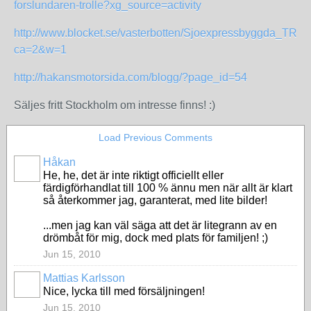
forslundaren-trolle?xg_source=activity
http://www.blocket.se/vasterbotten/Sjoexpressbyggda_T
ca=2&w=1
http://hakansmotorsida.com/blogg/?page_id=54
Säljes fritt Stockholm om intresse finns! :)
Load Previous Comments
Håkan
He, he, det är inte riktigt officiellt eller
färdigförhandlat till 100 % ännu men när allt är klart
så återkommer jag, garanterat, med lite bilder!
...men jag kan väl säga att det är litegrann av en
drömbåt för mig, dock med plats för familjen! ;)
Jun 15, 2010
Mattias Karlsson
Nice, lycka till med försäljningen!
Jun 15, 2010