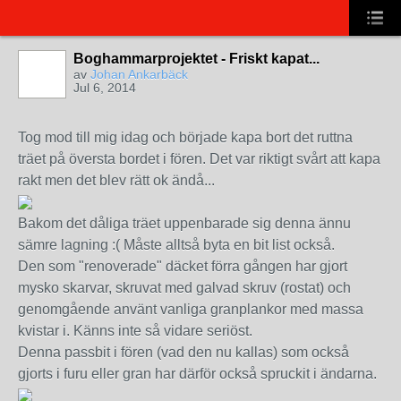
Boghammarprojektet - Friskt kapat...
av
Johan Ankarbäck
Jul 6, 2014
Tog mod till mig idag och började kapa bort det ruttna
träet på översta bordet i fören. Det var riktigt svårt att kapa
rakt men det blev rätt ok ändå...
Bakom det dåliga träet uppenbarade sig denna ännu
sämre lagning :( Måste alltså byta en bit list också.
Den som "renoverade" däcket förra gången har gjort
mysko skarvar, skruvat med galvad skruv (rostat) och
genomgående använt vanliga granplankor med massa
kvistar i. Känns inte så vidare seriöst.
Denna passbit i fören (vad den nu kallas) som också
gjorts i furu eller gran har därför också spruckit i ändarna.