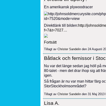
En amerikansk plywoodracer
Direktlänk till bilden:
http://johnsold
f=7&t=7027…
Fortsätt
Tillagt av
Christer Sandelin
den 24 Augusti 2
Båtlack och fernissor i St
Nu var det länge sedan jag höll på m
80-talet - men det drar ihop sig att f
igen.
Så frågan är nu var man hittar färg och
StorStockholmsområdet?
Tillagt av
Christer Sandelin
den 31 Maj 2013 
Lisa A.