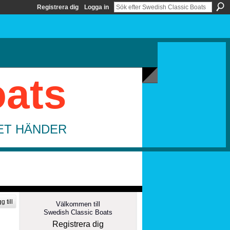
Registrera dig
Logga in
oats
DET HÄNDER
g till
Välkommen till
Swedish Classic Boats
Registrera dig