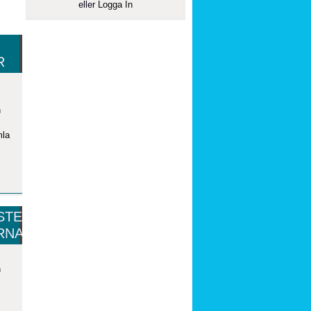
eller
Logga In
R
n
mla
STE
RNA
n