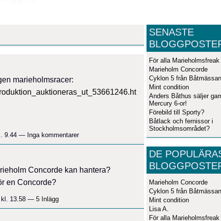
SENASTE
BLOGGPOSTE
För alla Marieholmsfreak
Marieholm Concorde
Cyklon 5 från Båtmässa
 egen marieholmsracer:
Mint condition
produktion_auktioneras_ut_53661246.ht
Anders Båthus säljer ga
Mercury 6-or!
Förebild till Sporty?
Båtlack och fernissor i
Stockholmsområdet?
l. 9.44 — Inga kommentarer
DE POPULÄRA
BLOGGPOSTE
arieholm Concorde kan hantera?
 för en Concorde?
Marieholm Concorde
Cyklon 5 från Båtmässa
 kl. 13.58 —
5 Inlägg
Mint condition
Lisa A.
För alla Marieholmsfreak