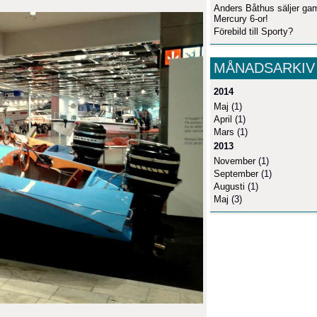
Anders Båthus säljer ga
Mercury 6-or!
Förebild till Sporty?
MÅNADSARKIV
2014
Maj
(1)
April
(1)
Mars
(1)
2013
November
(1)
September
(1)
Augusti
(1)
Maj
(3)