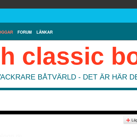
OGGAR
FORUM
LÄNKAR
h classic b
VACKRARE BÅTVÄRLD - DET ÄR HÄR 
Läg
 blogg
(9)