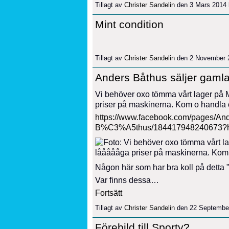
Tillagt av
Christer Sandelin
den 3 Mars 2014 
Mint condition
Tillagt av
Christer Sandelin
den 2 November 
Anders Båthus säljer gamla
Vi behöver oxo tömma vårt lager på 
priser på maskinerna. Kom o handla o
https://www.facebook.com/pages/And
B%C3%A5thus/184417948240673?hc_
Någon här som har bra koll på detta
Var finns dessa…
Fortsätt
Tillagt av
Christer Sandelin
den 22 September
Förebild till Sporty?