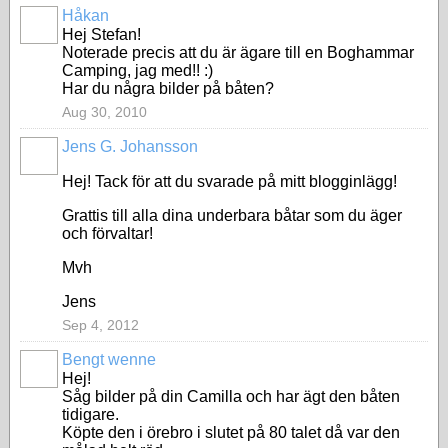
Håkan
Hej Stefan!
Noterade precis att du är ägare till en Boghammar
Camping, jag med!! :)
Har du några bilder på båten?
Aug 30, 2010
Jens G. Johansson
Hej! Tack för att du svarade på mitt blogginlägg!
Grattis till alla dina underbara båtar som du äger
och förvaltar!
Mvh
Jens
Sep 4, 2012
Bengt wenne
Hej!
Såg bilder på din Camilla och har ägt den båten
tidigare.
Köpte den i örebro i slutet på 80 talet då var den