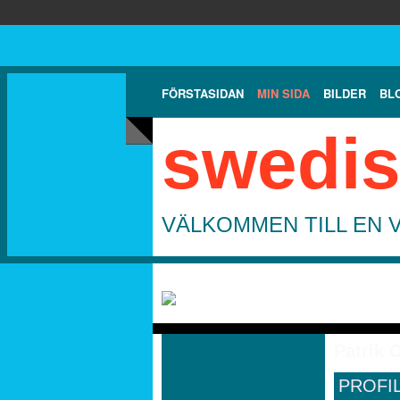
FÖRSTASIDAN
MIN SIDA
BILDER
BL
swedis
VÄLKOMMEN TILL EN 
Patrik 
PROFI