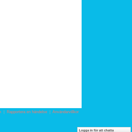
m
|
Rapportera en händelse
|
Användarvillkor
Logga in för att chatta