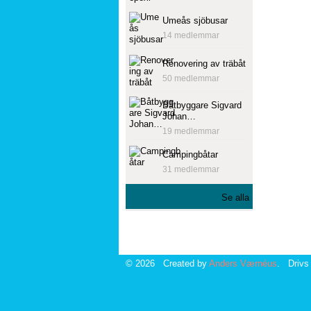
Umeås sjöbusar
14 medlemmar
Renovering av träbåt
50 medlemmar
Båtbyggare Sigvard
Johan…
19 medlemmar
Campingbåtar
31 medlemmar
Se alla
© 2026 Created by
Anders Værnéus
. Drivs