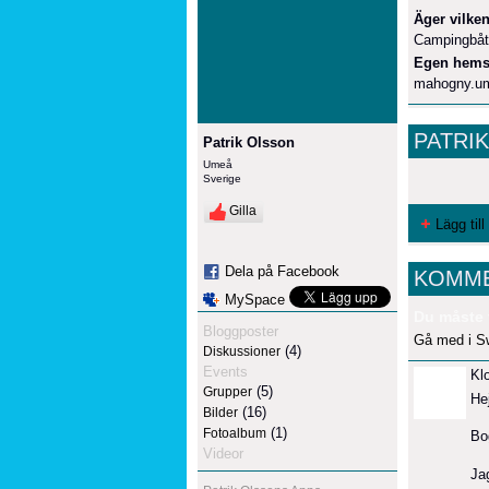
Äger vilken
Campingbåt
Egen hems
mahogny.u
PATRI
Patrik Olsson
Umeå
Sverige
Gilla
Lägg till
Dela på Facebook
KOMME
MySpace
Du måste 
Bloggposter
Gå med i S
(4)
Diskussioner
Events
Kl
(5)
Grupper
Hej
(16)
Bilder
(1)
Fotoalbum
Bo
Videor
Jag