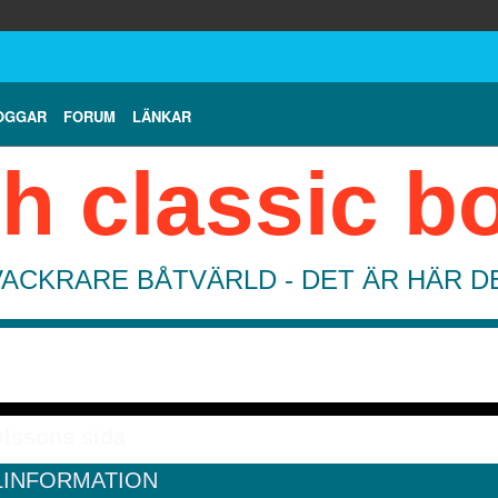
OGGAR
FORUM
LÄNKAR
h classic b
VACKRARE BÅTVÄRLD - DET ÄR HÄR 
Olssons sida
LINFORMATION