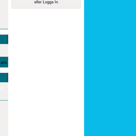
eller
Logga In
alla
r!