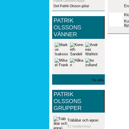
Patrik Olssons Apps
En 
Det Patrik Olsson gillar
Kl
PATRIK
Kul
Bj
OLSSONS
VÄNNER
Se alla
PATRIK
OLSSONS
GRUPPER
Träbåtar och epoxi
51 medlemmar