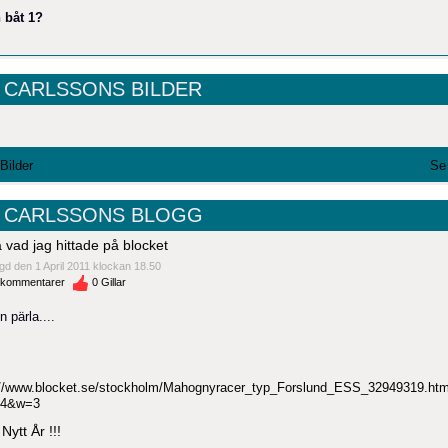
 båt 1?
 CARLSSONS BILDER
 Bilder
Se 
 CARLSSONS BLOGG
a vad jag hittade på blocket
gd den 1 April 2011 klockan 18.50
kommentarer
0
Gillar
n pärla....
://www.blocket.se/stockholm/Mahognyracer_typ_Forslund_ESS_32949319.ht
14&w=3
Nytt År !!!