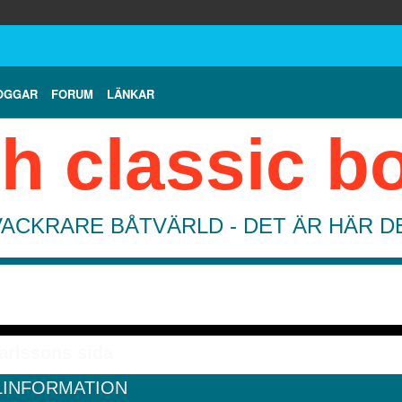
OGGAR
FORUM
LÄNKAR
h classic b
VACKRARE BÅTVÄRLD - DET ÄR HÄR 
arlssons sida
LINFORMATION