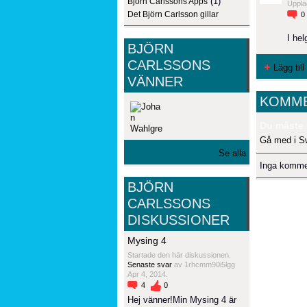
(1)
Björn Carlssons Apps
Uppla
Det Björn Carlsson gillar
0
I hel
BJÖRN
CARLSSONS
Lägg til
VÄNNER
KOMME
Du måste 
Gå med i S
Se alla
Inga komme
BJÖRN
CARLSSONS
DISKUSSIONER
Mysing 4
Startade den här diskussionen.
Senaste svar
av 1rhcmm90i5lgg
Apr 4, 2014.
4
0
Hej vänner!Min Mysing 4 är