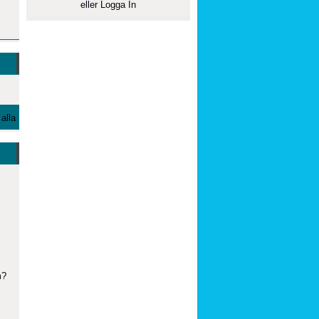
eller
Logga In
alla
m?