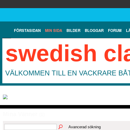
FÖRSTASIDAN
MIN SIDA
BILDER
BLOGGAR
FORUM
L
swedish cl
VÄLKOMMEN TILL EN VACKRARE BÅT
Mina Vänner
(1)
Avancerad sökning