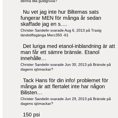
denna lilla guldgruva?
"
Nu vet jag inte hur Biltemas sats
fungerar MEN för många år sedan
skaffade jag en s.…
"
Christer Sandelin svarade Aug 6, 2013 på
Trasig
tändstiftsgänga Merc350 -61
"
Det luriga med etanol-inblandning är att
man får ett sämre bränsle. Etanol
innehålle…
"
Christer Sandelin svarade Jun 30, 2013 på
Bränsle på
dagens sjömackar?
"
Tack Hans för din info! problemet för
många är att flertalet inte har någon
Bilisten…
"
Christer Sandelin svarade Jun 29, 2013 på
Bränsle på
dagens sjömackar?
"
150 psi
"