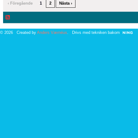
‹ Föregående
1
2
Nästa ›
© 2026 Created by
Anders Værnéus
. Drivs med tekniken bakom