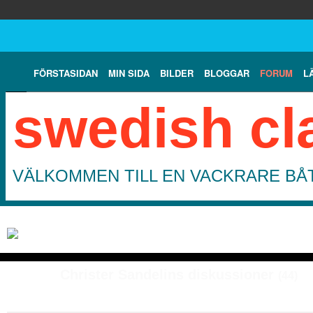
FÖRSTASIDAN
MIN SIDA
BILDER
BLOGGAR
FORUM
L
swedish cl
VÄLKOMMEN TILL EN VACKRARE BÅT
Christer Sandelins diskussioner
(44)