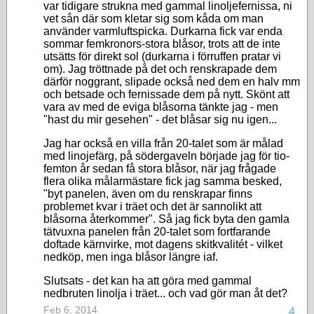
var tidigare strukna med gammal linoljefernissa, ni
vet sån där som kletar sig som kåda om man
använder varmluftspicka. Durkarna fick var enda
sommar femkronors-stora blåsor, trots att de inte
utsätts för direkt sol (durkarna i förruffen pratar vi
om). Jag tröttnade på det och renskrapade dem
därför noggrant, slipade också ned dem en halv mm
och betsade och fernissade dem på nytt. Skönt att
vara av med de eviga blåsorna tänkte jag - men
"hast du mir gesehen" - det blåsar sig nu igen...
Jag har också en villa från 20-talet som är målad
med linojefärg, på södergaveln började jag för tio-
femton år sedan få stora blåsor, när jag frågade
flera olika målarmästare fick jag samma besked,
"byt panelen, även om du renskrapar finns
problemet kvar i träet och det är sannolikt att
blåsorna återkommer". Så jag fick byta den gamla
tätvuxna panelen från 20-talet som fortfarande
doftade kärnvirke, mot dagens skitkvalitét - vilket
nedköp, men inga blåsor längre iaf.
Slutsats - det kan ha att göra med gammal
nedbruten linolja i träet... och vad gör man åt det?
Feb 6, 2014
4