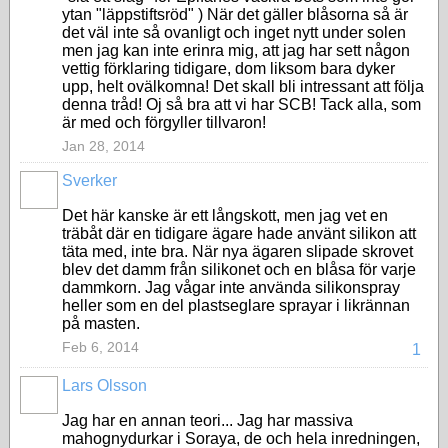
ytan "läppstiftsröd" ) När det gäller blåsorna så är
det väl inte så ovanligt och inget nytt under solen
men jag kan inte erinra mig, att jag har sett någon
vettig förklaring tidigare, dom liksom bara dyker
upp, helt ovälkomna! Det skall bli intressant att följa
denna tråd! Oj så bra att vi har SCB! Tack alla, som
är med och förgyller tillvaron!
Jan 28, 2014
Sverker
Det här kanske är ett långskott, men jag vet en
träbåt där en tidigare ägare hade använt silikon att
täta med, inte bra. När nya ägaren slipade skrovet
blev det damm från silikonet och en blåsa för varje
dammkorn. Jag vågar inte använda silikonspray
heller som en del plastseglare sprayar i likrännan
på masten.
Feb 6, 2014
1
Lars Olsson
Jag har en annan teori... Jag har massiva
mahognydurkar i Soraya, de och hela inredningen,